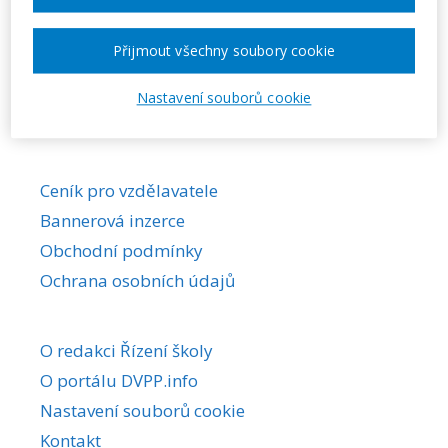
Požadovaná akce nebyla nalezena.
Přijmout všechny soubory cookie
Nastavení souborů cookie
Ceník pro vzdělavatele
Bannerová inzerce
Obchodní podmínky
Ochrana osobních údajů
O redakci Řízení školy
O portálu DVPP.info
Nastavení souborů cookie
Kontakt