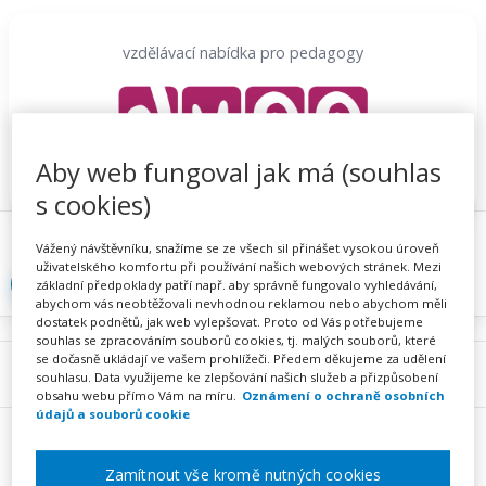
Přeskočit
na
vzdělávací nabídka pro pedagogy
obsah
Aby web fungoval jak má (souhlas
s cookies)
Proč se registrovat
Hlídací sojka
Registrace
Vážený návštěvníku, snažíme se ze všech sil přinášet vysokou úroveň
uživatelského komfortu při používání našich webových stránek. Mezi
Přihlásit
základní předpoklady patří např. aby správně fungovalo vyhledávání,
abychom vás neobtěžovali nevhodnou reklamou nebo abychom měli
dostatek podnětů, jak web vylepšovat. Proto od Vás potřebujeme
souhlas se zpracováním souborů cookies, tj. malých souborů, které
se dočasně ukládají ve vašem prohlížeči. Předem děkujeme za udělení
Menu
souhlasu. Data využijeme ke zlepšování našich služeb a přizpůsobení
obsahu webu přímo Vám na míru.
Oznámení o ochraně osobních
údajů a souborů cookie
Zamítnout vše kromě nutných cookies