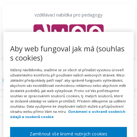
Přeskočit
na
vzdělávací nabídka pro pedagogy
obsah
Aby web fungoval jak má (souhlas
s cookies)
Proč se registrovat
Hlídací sojka
Registrace
Vážený návštěvníku, snažíme se ze všech sil přinášet vysokou úroveň
uživatelského komfortu při používání našich webových stránek. Mezi
Přihlásit
základní předpoklady patří např. aby správně fungovalo vyhledávání,
abychom vás neobtěžovali nevhodnou reklamou nebo abychom měli
dostatek podnětů, jak web vylepšovat. Proto od Vás potřebujeme
souhlas se zpracováním souborů cookies, tj. malých souborů, které
se dočasně ukládají ve vašem prohlížeči. Předem děkujeme za udělení
Menu
souhlasu. Data využijeme ke zlepšování našich služeb a přizpůsobení
obsahu webu přímo Vám na míru.
Oznámení o ochraně osobních
údajů a souborů cookie
Zamítnout vše kromě nutných cookies