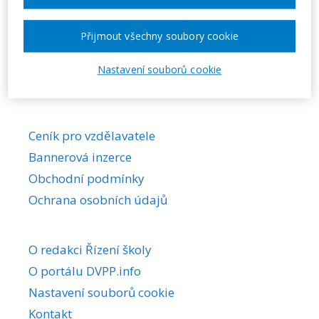
Požadovaná akce nebyla nalezena.
Přijmout všechny soubory cookie
Nastavení souborů cookie
Ceník pro vzdělavatele
Bannerová inzerce
Obchodní podmínky
Ochrana osobních údajů
O redakci Řízení školy
O portálu DVPP.info
Nastavení souborů cookie
Kontakt