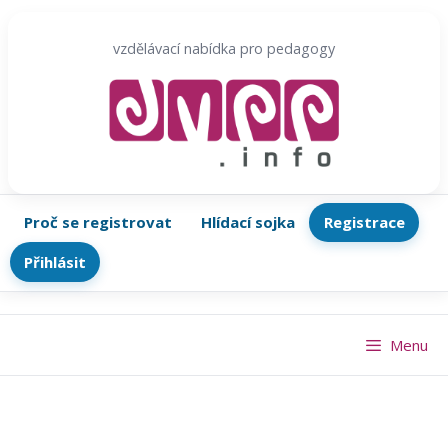
Přeskočit
na
vzdělávací nabídka pro pedagogy
obsah
Proč se registrovat
Hlídací sojka
Registrace
Přihlásit
Menu