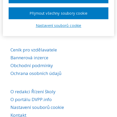
Požadovaná akce nebyla nalezena.
Přijmout všechny soubory cookie
Nastavení souborů cookie
Ceník pro vzdělavatele
Bannerová inzerce
Obchodní podmínky
Ochrana osobních údajů
O redakci Řízení školy
O portálu DVPP.info
Nastavení souborů cookie
Kontakt