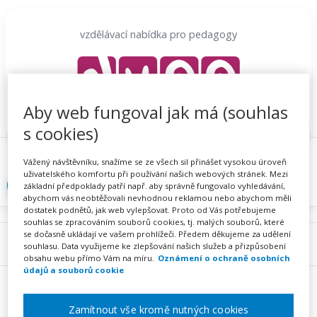
Přeskočit
na
vzdělávací nabídka pro pedagogy
obsah
Aby web fungoval jak má (souhlas
s cookies)
Proč se registrovat
Hlídací sojka
Registrace
Vážený návštěvníku, snažíme se ze všech sil přinášet vysokou úroveň
uživatelského komfortu při používání našich webových stránek. Mezi
Přihlásit
základní předpoklady patří např. aby správně fungovalo vyhledávání,
abychom vás neobtěžovali nevhodnou reklamou nebo abychom měli
dostatek podnětů, jak web vylepšovat. Proto od Vás potřebujeme
souhlas se zpracováním souborů cookies, tj. malých souborů, které
se dočasně ukládají ve vašem prohlížeči. Předem děkujeme za udělení
Menu
souhlasu. Data využijeme ke zlepšování našich služeb a přizpůsobení
obsahu webu přímo Vám na míru.
Oznámení o ochraně osobních
údajů a souborů cookie
Zamítnout vše kromě nutných cookies