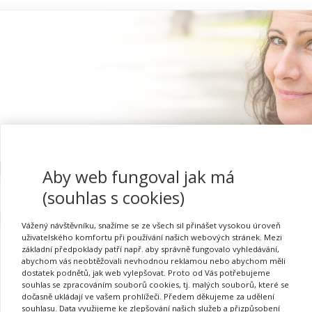
Aby web fungoval jak má
Proč se registrovat
(souhlas s cookies)
Vážený návštěvníku, snažíme se ze všech sil přinášet vysokou úroveň
uživatelského komfortu při používání našich webových stránek. Mezi
základní předpoklady patří např. aby správně fungovalo vyhledávání,
abychom vás neobtěžovali nevhodnou reklamou nebo abychom měli
dostatek podnětů, jak web vylepšovat. Proto od Vás potřebujeme
souhlas se zpracováním souborů cookies, tj. malých souborů, které se
dočasně ukládají ve vašem prohlížeči. Předem děkujeme za udělení
Požadovaná akce nebyla nalezena.
souhlasu. Data využijeme ke zlepšování našich služeb a přizpůsobení