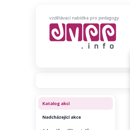
Přeskočit
na
vzdělávací nabídka pro pedagogy
obsah
Katalog akcí
Nadcházející akce