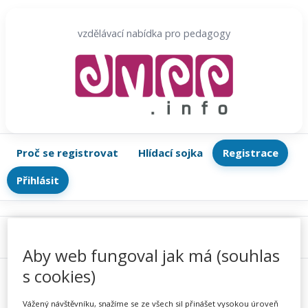
Přeskočit
na
vzdělávací nabídka pro pedagogy
obsah
Proč se registrovat
Hlídací sojka
Registrace
Přihlásit
Menu
Aby web fungoval jak má (souhlas
s cookies)
Vážený návštěvníku, snažíme se ze všech sil přinášet vysokou úroveň