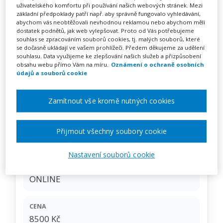
Podpora přirozeného
uživatelského komfortu při používání našich webových stránek. Mezi
základní předpoklady patří např. aby správně fungovalo vyhledávání,
rozvoje řeči u dětí – primární
abychom vás neobtěžovali nevhodnou reklamou nebo abychom měli
dostatek podnětů, jak web vylepšovat. Proto od Vás potřebujeme
logopedická prevence
souhlas se zpracováním souborů cookies, tj. malých souborů, které
se dočasně ukládají ve vašem prohlížeči. Předem děkujeme za udělení
(kombinované)
souhlasu. Data využijeme ke zlepšování našich služeb a přizpůsobení
obsahu webu přímo Vám na míru.
Oznámení o ochraně osobních
údajů a souborů cookie
Zamítnout vše kromě nutných cookies
Pořádá
Zřetel, s.r.o.
TERMÍN
Přijmout všechny soubory cookie
19. 10. 2026 - 18. 12. 2026
Nastavení souborů cookie
MÍSTO
ONLINE
CENA
8500 Kč