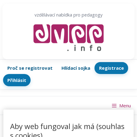
Přeskočit
na
vzdělávací nabídka pro pedagogy
obsah
Proč se registrovat
Hlídací sojka
Registrace
Přihlásit
Menu
Aby web fungoval jak má (souhlas
s cookies)