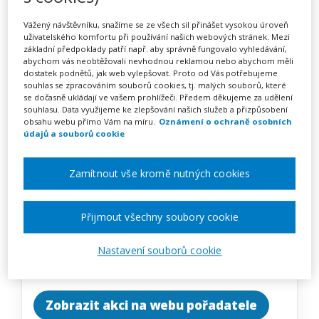
Podpora psychické
Vážený návštěvníku, snažíme se ze všech sil přinášet vysokou úroveň
odolnosti (webinář)
uživatelského komfortu při používání našich webových stránek. Mezi
základní předpoklady patří např. aby správně fungovalo vyhledávání,
abychom vás neobtěžovali nevhodnou reklamou nebo abychom měli
dostatek podnětů, jak web vylepšovat. Proto od Vás potřebujeme
souhlas se zpracováním souborů cookies, tj. malých souborů, které
Pořádá
Zřetel, s.r.o.
se dočasně ukládají ve vašem prohlížeči. Předem děkujeme za udělení
souhlasu. Data využijeme ke zlepšování našich služeb a přizpůsobení
obsahu webu přímo Vám na míru.
Oznámení o ochraně osobních
TERMÍN
údajů a souborů cookie
11. 09. 2026
Zamítnout vše kromě nutných cookies
MÍSTO
ONLINE
Přijmout všechny soubory cookie
CENA
Nastavení souborů cookie
1950 Kč
Zobrazit akci na webu pořadatele