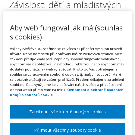
Závislosti dětí a mladistvých
pohledem zkušenosti a
odbornosti z praxe
Aby web fungoval jak má (souhlas
(webinář)
s cookies)
Vážený návštěvníku, snažíme se ze všech sil přinášet vysokou úroveň
uživatelského komfortu při používání našich webových stránek. Mezi
základní předpoklady patří např. aby správně fungovalo vyhledávání,
Pořádá
Zřetel, s.r.o.
abychom vás neobtěžovali nevhodnou reklamou nebo abychom měli
dostatek podnětů, jak web vylepšovat. Proto od Vás potřebujeme
souhlas se zpracováním souborů cookies, tj. malých souborů, které
TERMÍN
se dočasně ukládají ve vašem prohlížeči. Předem děkujeme za udělení
23. 09. 2026
souhlasu. Data využijeme ke zlepšování našich služeb a přizpůsobení
obsahu webu přímo Vám na míru.
Oznámení o ochraně osobních
údajů a souborů cookie
MÍSTO
ONLINE
Zamítnout vše kromě nutných cookies
CENA
Přijmout všechny soubory cookie
1950 Kč