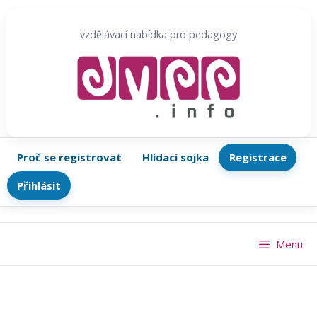
Přeskočit
na
vzdělávací nabídka pro pedagogy
obsah
Proč se registrovat
Hlídací sojka
Registrace
Přihlásit
Menu