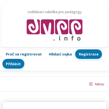
Přeskočit
na
vzdělávací nabídka pro pedagogy
obsah
Proč se registrovat
Hlídací sojka
Registrace
Přihlásit
Menu