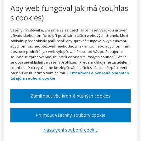
Chůva pro děti do zahájení
Aby web fungoval jak má (souhlas
povinné školní docházky 69-
s cookies)
017-M (kombinovaný,
Vážený návštěvníku, snažíme se ze všech sil přinášet vysokou úroveň
akreditovaný) – ZÁŘIJOVÝ
uživatelského komfortu při používání našich webových stránek. Mezi
základní předpoklady patří např. aby správně fungovalo vyhledávání,
KURZ České Budějovice
abychom vás neobtěžovali nevhodnou reklamou nebo abychom měli
dostatek podnětů, jak web vylepšovat. Proto od Vás potřebujeme
souhlas se zpracováním souborů cookies, tj. malých souborů, které
se dočasně ukládají ve vašem prohlížeči. Předem děkujeme za udělení
souhlasu. Data využijeme ke zlepšování našich služeb a přizpůsobení
obsahu webu přímo Vám na míru.
Oznámení o ochraně osobních
Pořádá
AM Solvo
údajů a souborů cookie
TERMÍN
Zamítnout vše kromě nutných cookies
07. 09. 2026 - 15. 11. 2026
Přijmout všechny soubory cookie
MÍSTO
Jihočeský
Nastavení souborů cookie