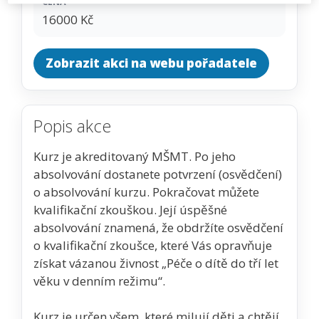
CENA
16000 Kč
Zobrazit akci na webu pořadatele
Popis akce
Kurz je akreditovaný MŠMT. Po jeho
absolvování dostanete potvrzení (osvědčení)
o absolvování kurzu. Pokračovat můžete
kvalifikační zkouškou. Její úspěšné
absolvování znamená, že obdržíte osvědčení
o kvalifikační zkoušce, které Vás opravňuje
získat vázanou živnost „Péče o dítě do tří let
věku v denním režimu“.
Kurz je určen všem, které milují děti a chtějí