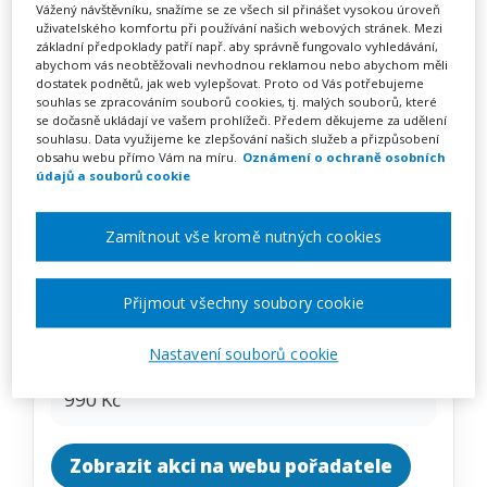
Respektující výchova – mýty
Vážený návštěvníku, snažíme se ze všech sil přinášet vysokou úroveň
uživatelského komfortu při používání našich webových stránek. Mezi
a principy
základní předpoklady patří např. aby správně fungovalo vyhledávání,
abychom vás neobtěžovali nevhodnou reklamou nebo abychom měli
dostatek podnětů, jak web vylepšovat. Proto od Vás potřebujeme
souhlas se zpracováním souborů cookies, tj. malých souborů, které
se dočasně ukládají ve vašem prohlížeči. Předem děkujeme za udělení
souhlasu. Data využijeme ke zlepšování našich služeb a přizpůsobení
Pořádá
Zřetel, s.r.o.
obsahu webu přímo Vám na míru.
Oznámení o ochraně osobních
údajů a souborů cookie
TERMÍN
19. 10. 2026
Zamítnout vše kromě nutných cookies
MÍSTO
Přijmout všechny soubory cookie
ONLINE
Nastavení souborů cookie
CENA
990 Kč
Zobrazit akci na webu pořadatele