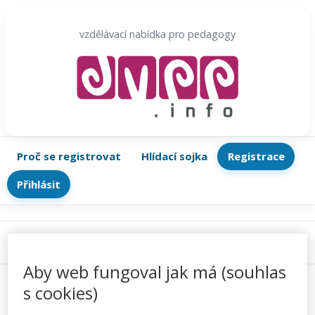
Přeskočit
na
vzdělávací nabídka pro pedagogy
obsah
Proč se registrovat
Hlídací sojka
Registrace
Přihlásit
Menu
Aby web fungoval jak má (souhlas
s cookies)