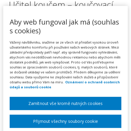
Učitel koučem – koučovací
styl vedení žáků – základní
Aby web fungoval jak má (souhlas
kurz
s cookies)
Vážený návštěvníku, snažíme se ze všech sil přinášet vysokou úroveň
uživatelského komfortu při používání našich webových stránek. Mezi
Pořádá
AKADEMIE Libchavy s.r.o.
základní předpoklady patří např. aby správně fungovalo vyhledávání,
abychom vás neobtěžovali nevhodnou reklamou nebo abychom měli
dostatek podnětů, jak web vylepšovat. Proto od Vás potřebujeme
TERMÍN
souhlas se zpracováním souborů cookies, tj. malých souborů, které
23. 09. 2026 - 04. 05. 2027
se dočasně ukládají ve vašem prohlížeči. Předem děkujeme za udělení
souhlasu. Data využijeme ke zlepšování našich služeb a přizpůsobení
obsahu webu přímo Vám na míru.
Oznámení o ochraně osobních
MÍSTO
údajů a souborů cookie
Pardubický, Praha
Zamítnout vše kromě nutných cookies
CENA
26000 Kč
Přijmout všechny soubory cookie