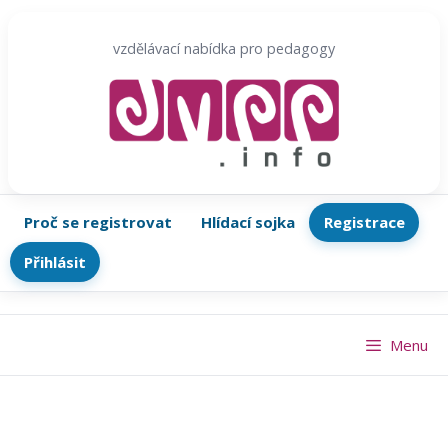
Přeskočit
na
vzdělávací nabídka pro pedagogy
obsah
Proč se registrovat
Hlídací sojka
Registrace
Přihlásit
Menu