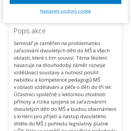
Zobrazit akci na webu pořadatele
Nastavení souborů cookie
Popis akce
Seminář je zaměřen na problematiku
zařazování dvouletých dětí do MŠ a všech
oblastí, které s tím souvisí. Téma školení
navazuje na dlouhodobý záměr rozvoje
vzdělávací soustavy a nutnost posílit
nabídku a kompetence pedagogů MŠ
v oblasti vzdělávání a péče o děti do tří let.
Účastníci společně s lektorkou zhodnotí
přínosy a rizika spojená se zařazováním
dvouletých dětí do MŠ a budou obeznámeni
s kritérii pro přijetí a nástup dvouletého
dítěte do MŠ z pohledu legislativy platné
v ČR. Dále se zaměří na specifické požadavky