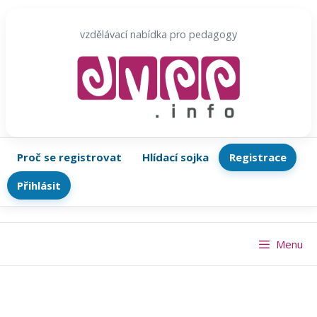
Přeskočit
na
vzdělávací nabídka pro pedagogy
obsah
Proč se registrovat
Hlídací sojka
Registrace
Přihlásit
Menu