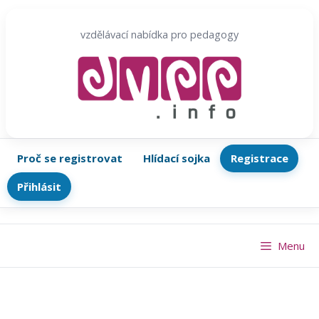
Přeskočit
na
vzdělávací nabídka pro pedagogy
obsah
Proč se registrovat
Hlídací sojka
Registrace
Přihlásit
Menu