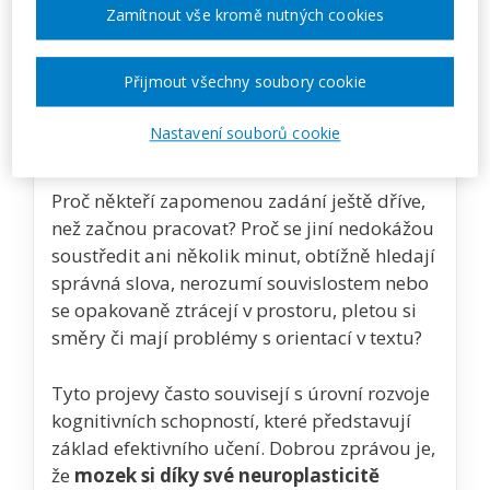
Zamítnout vše kromě nutných cookies
Zobrazit akci na webu pořadatele
Přijmout všechny soubory cookie
Nastavení souborů cookie
Popis akce
Proč někteří zapomenou zadání ještě dříve,
než začnou pracovat? Proč se jiní nedokážou
soustředit ani několik minut, obtížně hledají
správná slova, nerozumí souvislostem nebo
se opakovaně ztrácejí v prostoru, pletou si
směry či mají problémy s orientací v textu?
Tyto projevy často souvisejí s úrovní rozvoje
kognitivních schopností, které představují
základ efektivního učení. Dobrou zprávou je,
že
mozek si díky své neuroplasticitě