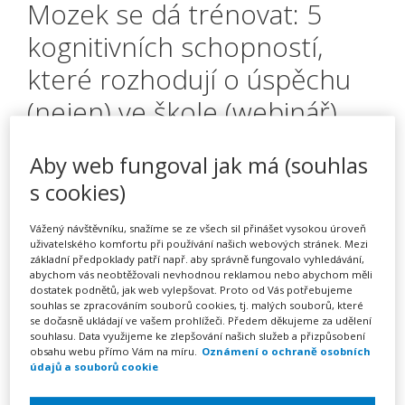
Mozek se dá trénovat: 5
kognitivních schopností,
které rozhodují o úspěchu
(nejen) ve škole (webinář)
Aby web fungoval jak má (souhlas
Pořádá
Zřetel, s.r.o.
s cookies)
Vážený návštěvníku, snažíme se ze všech sil přinášet vysokou úroveň
TERMÍN
uživatelského komfortu při používání našich webových stránek. Mezi
02. 11. 2026
základní předpoklady patří např. aby správně fungovalo vyhledávání,
abychom vás neobtěžovali nevhodnou reklamou nebo abychom měli
dostatek podnětů, jak web vylepšovat. Proto od Vás potřebujeme
MÍSTO
souhlas se zpracováním souborů cookies, tj. malých souborů, které
se dočasně ukládají ve vašem prohlížeči. Předem děkujeme za udělení
ONLINE
souhlasu. Data využijeme ke zlepšování našich služeb a přizpůsobení
obsahu webu přímo Vám na míru.
Oznámení o ochraně osobních
údajů a souborů cookie
CENA
1350 Kč