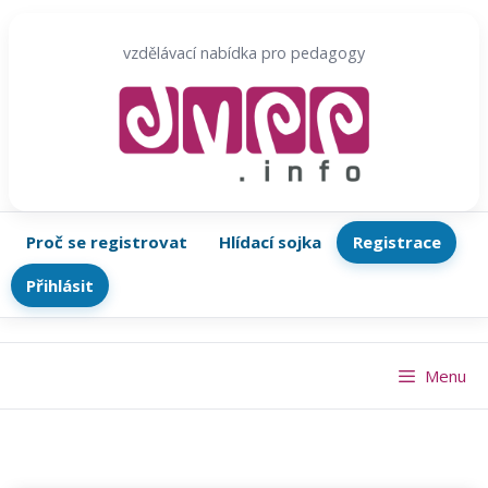
Přeskočit
na
vzdělávací nabídka pro pedagogy
obsah
Proč se registrovat
Hlídací sojka
Registrace
Přihlásit
Menu