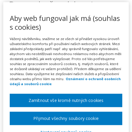
Barvy ohně – alchymie
glazur, krása engoby a jiné
Aby web fungoval jak má (souhlas
možnosti dekorování
s cookies)
keramiky (webinář)
Vážený návštěvníku, snažíme se ze všech sil přinášet vysokou úroveň
uživatelského komfortu při používání našich webových stránek. Mezi
základní předpoklady patří např. aby správně fungovalo vyhledávání,
abychom vás neobtěžovali nevhodnou reklamou nebo abychom měli
dostatek podnětů, jak web vylepšovat. Proto od Vás potřebujeme
Pořádá
Zřetel, s.r.o.
souhlas se zpracováním souborů cookies, tj. malých souborů, které
se dočasně ukládají ve vašem prohlížeči. Předem děkujeme za udělení
souhlasu. Data využijeme ke zlepšování našich služeb a přizpůsobení
TERMÍN
obsahu webu přímo Vám na míru.
Oznámení o ochraně osobních
11. 11. 2026
údajů a souborů cookie
MÍSTO
Zamítnout vše kromě nutných cookies
ONLINE
Přijmout všechny soubory cookie
CENA
1590 Kč