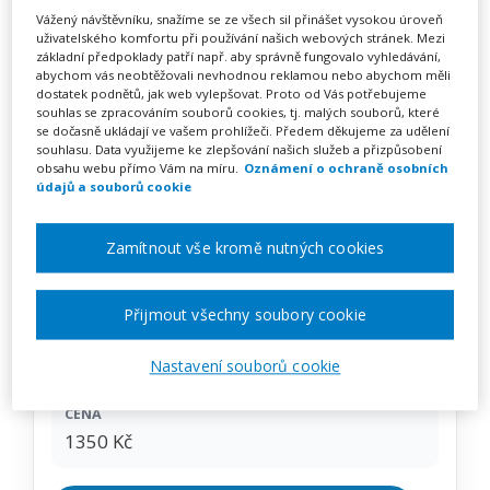
Jak vyjít z jednání s
Vážený návštěvníku, snažíme se ze všech sil přinášet vysokou úroveň
uživatelského komfortu při používání našich webových stránek. Mezi
manipulátorem bez újmy
základní předpoklady patří např. aby správně fungovalo vyhledávání,
abychom vás neobtěžovali nevhodnou reklamou nebo abychom měli
(webinář)
dostatek podnětů, jak web vylepšovat. Proto od Vás potřebujeme
souhlas se zpracováním souborů cookies, tj. malých souborů, které
se dočasně ukládají ve vašem prohlížeči. Předem děkujeme za udělení
souhlasu. Data využijeme ke zlepšování našich služeb a přizpůsobení
obsahu webu přímo Vám na míru.
Oznámení o ochraně osobních
Pořádá
Zřetel, s.r.o.
údajů a souborů cookie
TERMÍN
Zamítnout vše kromě nutných cookies
21. 10. 2026
Přijmout všechny soubory cookie
MÍSTO
ONLINE
Nastavení souborů cookie
CENA
1350 Kč