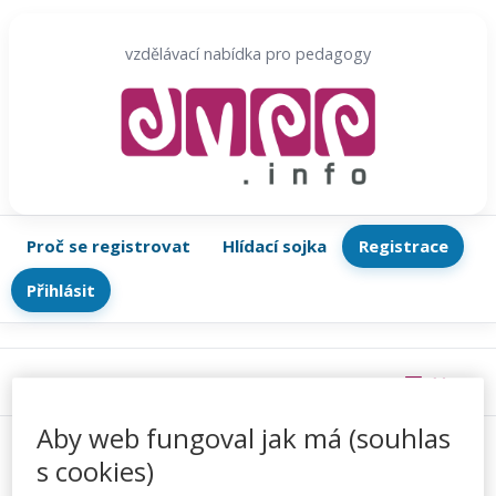
Přeskočit
na
vzdělávací nabídka pro pedagogy
obsah
Proč se registrovat
Hlídací sojka
Registrace
Přihlásit
Menu
Aby web fungoval jak má (souhlas
s cookies)