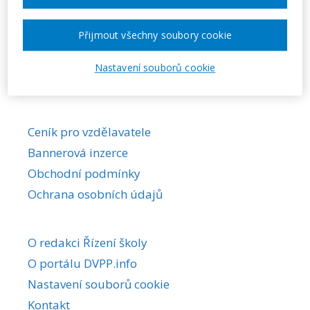
Požadovaná akce nebyla nalezena.
Přijmout všechny soubory cookie
Nastavení souborů cookie
Ceník pro vzdělavatele
Bannerová inzerce
Obchodní podmínky
Ochrana osobních údajů
O redakci Řízení školy
O portálu DVPP.info
Nastavení souborů cookie
Kontakt