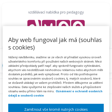
Přeskočit
na
vzdělávací nabídka pro pedagogy
obsah
Aby web fungoval jak má (souhlas
s cookies)
Proč se registrovat
Hlídací sojka
Registrace
Vážený návštěvníku, snažíme se ze všech sil přinášet vysokou úroveň
uživatelského komfortu při používání našich webových stránek. Mezi
Přihlásit
základní předpoklady patří např. aby správně fungovalo vyhledávání,
abychom vás neobtěžovali nevhodnou reklamou nebo abychom měli
dostatek podnětů, jak web vylepšovat. Proto od Vás potřebujeme
souhlas se zpracováním souborů cookies, tj. malých souborů, které
se dočasně ukládají ve vašem prohlížeči. Předem děkujeme za udělení
Menu
souhlasu. Data využijeme ke zlepšování našich služeb a přizpůsobení
obsahu webu přímo Vám na míru.
Oznámení o ochraně osobních
údajů a souborů cookie
Zamítnout vše kromě nutných cookies