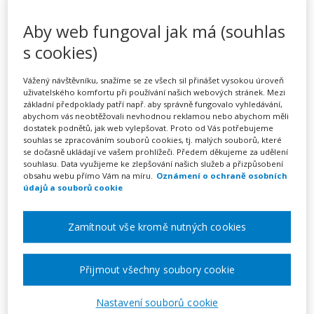
Využití umělé inteligence při
Aby web fungoval jak má (souhlas
tvorbě a revizi ŠVP… aneb
s cookies)
jak zefektivnit administrativu
a nepřijít o motivaci
Vážený návštěvníku, snažíme se ze všech sil přinášet vysokou úroveň
uživatelského komfortu při používání našich webových stránek. Mezi
sborovny (webinář)
základní předpoklady patří např. aby správně fungovalo vyhledávání,
abychom vás neobtěžovali nevhodnou reklamou nebo abychom měli
dostatek podnětů, jak web vylepšovat. Proto od Vás potřebujeme
souhlas se zpracováním souborů cookies, tj. malých souborů, které
se dočasně ukládají ve vašem prohlížeči. Předem děkujeme za udělení
souhlasu. Data využijeme ke zlepšování našich služeb a přizpůsobení
Pořádá
Zřetel, s.r.o.
obsahu webu přímo Vám na míru.
Oznámení o ochraně osobních
údajů a souborů cookie
TERMÍN
21. 10. 2026
Zamítnout vše kromě nutných cookies
MÍSTO
Přijmout všechny soubory cookie
ONLINE
Nastavení souborů cookie