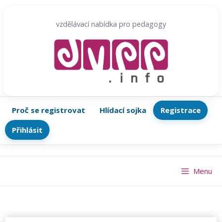
Přeskočit
na
vzdělávací nabídka pro pedagogy
obsah
Proč se registrovat
Hlídací sojka
Registrace
Přihlásit
Menu