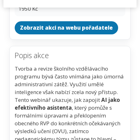
CENA
1950 Kč
Zobrazit akci na webu pořadatele
Popis akce
Tvorba a revize školního vzdělávacího
programu bývá často vnímána jako úmorná
administrativní zátěž. Využití umělé
inteligence však nabízí zcela nový přístup.
Tento webinář ukazuje, jak zapojit
AI jako
efektivního asistenta
, který pomůže s
formálními úpravami a překlopením
obecného RVP do konkrétních očekávaných
výsledků učení (OVU), zatímco
pedagogickému týmu zůstane to hlavní –