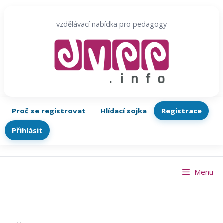
Přeskočit
na
vzdělávací nabídka pro pedagogy
obsah
Proč se registrovat
Hlídací sojka
Registrace
Přihlásit
Menu