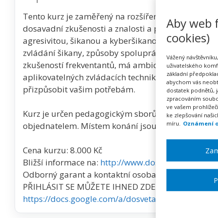
Tento kurz je zaměřený na rozšíření teoretických 
Aby web f
dosavadní zkušenosti a znalosti a posílí je o nové 
cookies)
agresivitou, šikanou a kyberšikanou. Učí postupy z
zvládání šikany, způsoby spolupráce pedagogického 
Vážený návštěvníku,
zkušeností frekventantů, má ambici prohlubovat znal
uživatelského komf
základní předpoklad
aplikovatelných zvládacích technik, diskusí a nácvi
abychom vás neobt
přizpůsobit vašim potřebám.
dostatek podnětů, 
zpracováním soubor
ve vašem prohlížeč
Kurz je určen pedagogickým sborům, pracovním t
ke zlepšování naši
míru.
Oznámení o
objednatelem. Místem konání jsou prostory objedn
Cena kurzu: 8.000 Kč
Zam
Bližší informace na:
http://www.dosveta.org
nebo 
Odborný garant a kontaktní osoba: Mgr. Štefan Sc
P
PŘIHLÁSIT SE MŮŽETE IHNED ZDE:
https://docs.google.com/a/dosveta.org/forms