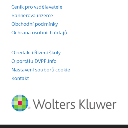
r
Ceník pro vzdělavatele
n
Bannerová inzerce
a
Obchodní podmínky
t
i
Ochrana osobních údajů
v
e
O redakci Řízení školy
:
O portálu DVPP.info
Nastavení souborů cookie
Kontakt