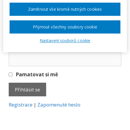
Přihlásit se
Zamítnout vše kromě nutných cookies
E-mail
Přijmout všechny soubory cookie
Nastavení souborů cookie
Heslo
Pamatovat si mě
A
Registrace
|
Zapomenuté heslo
l
t
e