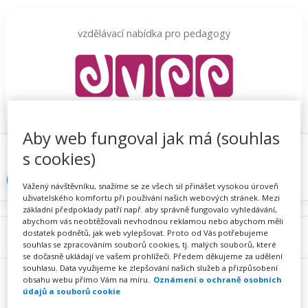
Přeskočit
na
vzdělávací nabídka pro pedagogy
obsah
Aby web fungoval jak má (souhlas
Proč se registrovat
Hlídací sojka
Registrace
s cookies)
Přihlásit
Vážený návštěvníku, snažíme se ze všech sil přinášet vysokou úroveň
uživatelského komfortu při používání našich webových stránek. Mezi
základní předpoklady patří např. aby správně fungovalo vyhledávání,
abychom vás neobtěžovali nevhodnou reklamou nebo abychom měli
dostatek podnětů, jak web vylepšovat. Proto od Vás potřebujeme
Menu
souhlas se zpracováním souborů cookies, tj. malých souborů, které
se dočasně ukládají ve vašem prohlížeči. Předem děkujeme za udělení
souhlasu. Data využijeme ke zlepšování našich služeb a přizpůsobení
obsahu webu přímo Vám na míru.
Oznámení o ochraně osobních
údajů a souborů cookie