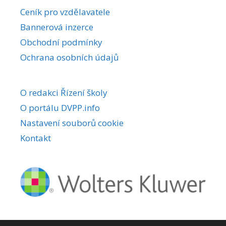
r
Ceník pro vzdělavatele
n
Bannerová inzerce
a
Obchodní podmínky
t
i
Ochrana osobních údajů
v
e
O redakci Řízení školy
:
O portálu DVPP.info
Nastavení souborů cookie
Kontakt