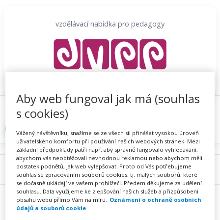
Přeskočit
na
vzdělávací nabídka pro pedagogy
obsah
Aby web fungoval jak má (souhlas
Proč se registrovat
Hlídací sojka
Registrace
s cookies)
Přihlásit
Vážený návštěvníku, snažíme se ze všech sil přinášet vysokou úroveň
uživatelského komfortu při používání našich webových stránek. Mezi
základní předpoklady patří např. aby správně fungovalo vyhledávání,
abychom vás neobtěžovali nevhodnou reklamou nebo abychom měli
dostatek podnětů, jak web vylepšovat. Proto od Vás potřebujeme
Menu
souhlas se zpracováním souborů cookies, tj. malých souborů, které
se dočasně ukládají ve vašem prohlížeči. Předem děkujeme za udělení
souhlasu. Data využijeme ke zlepšování našich služeb a přizpůsobení
obsahu webu přímo Vám na míru.
Oznámení o ochraně osobních
údajů a souborů cookie