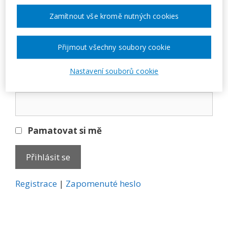
Přihlásit se
Zamítnout vše kromě nutných cookies
E-mail
Přijmout všechny soubory cookie
Nastavení souborů cookie
Heslo
Pamatovat si mě
A
Registrace
|
Zapomenuté heslo
l
t
e