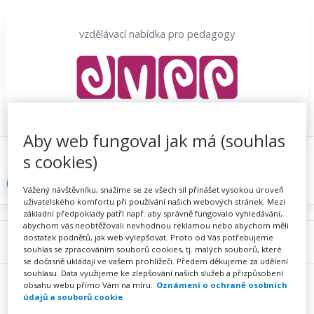
Přeskočit
na
vzdělávací nabídka pro pedagogy
obsah
Aby web fungoval jak má (souhlas
Proč se registrovat
Hlídací sojka
Registrace
s cookies)
Přihlásit
Vážený návštěvníku, snažíme se ze všech sil přinášet vysokou úroveň
uživatelského komfortu při používání našich webových stránek. Mezi
základní předpoklady patří např. aby správně fungovalo vyhledávání,
abychom vás neobtěžovali nevhodnou reklamou nebo abychom měli
dostatek podnětů, jak web vylepšovat. Proto od Vás potřebujeme
Menu
souhlas se zpracováním souborů cookies, tj. malých souborů, které
se dočasně ukládají ve vašem prohlížeči. Předem děkujeme za udělení
souhlasu. Data využijeme ke zlepšování našich služeb a přizpůsobení
obsahu webu přímo Vám na míru.
Oznámení o ochraně osobních
údajů a souborů cookie