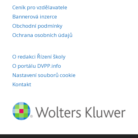
r
Ceník pro vzdělavatele
n
Bannerová inzerce
a
Obchodní podmínky
t
i
Ochrana osobních údajů
v
e
O redakci Řízení školy
:
O portálu DVPP.info
Nastavení souborů cookie
Kontakt