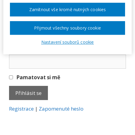
Přihlásit se
Zamítnout vše kromě nutných cookies
E-mail
Přijmout všechny soubory cookie
Nastavení souborů cookie
Heslo
Pamatovat si mě
A
Registrace
|
Zapomenuté heslo
l
t
e