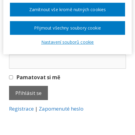
Přihlásit se
Zamítnout vše kromě nutných cookies
E-mail
Přijmout všechny soubory cookie
Nastavení souborů cookie
Heslo
Pamatovat si mě
A
Registrace
|
Zapomenuté heslo
l
t
e