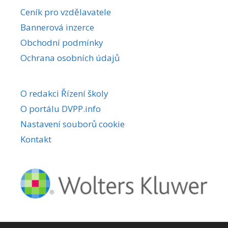
r
Ceník pro vzdělavatele
n
Bannerová inzerce
a
Obchodní podmínky
t
i
Ochrana osobních údajů
v
e
O redakci Řízení školy
:
O portálu DVPP.info
Nastavení souborů cookie
Kontakt