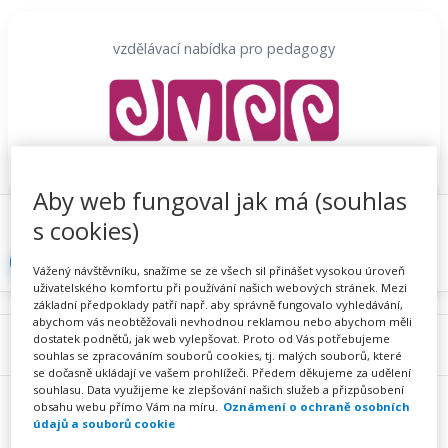
Přeskočit
na
vzdělávací nabídka pro pedagogy
obsah
Aby web fungoval jak má (souhlas
Proč se registrovat
Hlídací sojka
Registrace
s cookies)
Přihlásit
Vážený návštěvníku, snažíme se ze všech sil přinášet vysokou úroveň
uživatelského komfortu při používání našich webových stránek. Mezi
základní předpoklady patří např. aby správně fungovalo vyhledávání,
abychom vás neobtěžovali nevhodnou reklamou nebo abychom měli
dostatek podnětů, jak web vylepšovat. Proto od Vás potřebujeme
Menu
souhlas se zpracováním souborů cookies, tj. malých souborů, které
se dočasně ukládají ve vašem prohlížeči. Předem děkujeme za udělení
souhlasu. Data využijeme ke zlepšování našich služeb a přizpůsobení
obsahu webu přímo Vám na míru.
Oznámení o ochraně osobních
údajů a souborů cookie