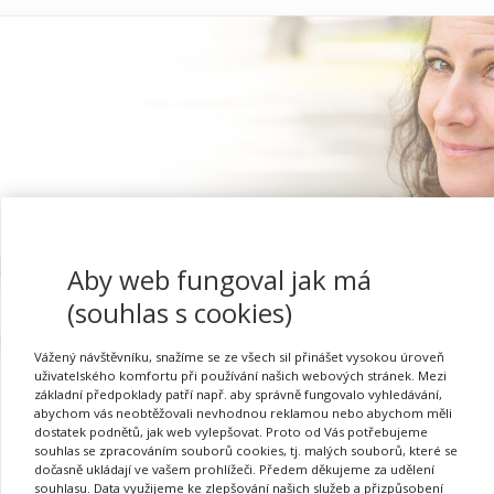
Aby web fungoval jak má
Proč se registrovat
(souhlas s cookies)
Vážený návštěvníku, snažíme se ze všech sil přinášet vysokou úroveň
uživatelského komfortu při používání našich webových stránek. Mezi
základní předpoklady patří např. aby správně fungovalo vyhledávání,
abychom vás neobtěžovali nevhodnou reklamou nebo abychom měli
Přihlásit se
dostatek podnětů, jak web vylepšovat. Proto od Vás potřebujeme
souhlas se zpracováním souborů cookies, tj. malých souborů, které se
dočasně ukládají ve vašem prohlížeči. Předem děkujeme za udělení
souhlasu. Data využijeme ke zlepšování našich služeb a přizpůsobení