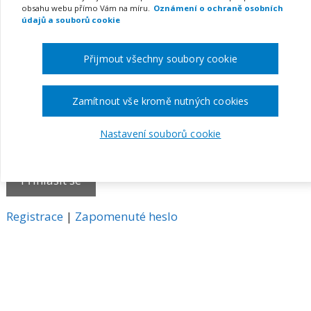
obsahu webu přímo Vám na míru.
Oznámení o ochraně osobních
E-mail
údajů a souborů cookie
Přijmout všechny soubory cookie
Heslo
Zamítnout vše kromě nutných cookies
Nastavení souborů cookie
Pamatovat si mě
A
Registrace
|
Zapomenuté heslo
l
t
e
r
n