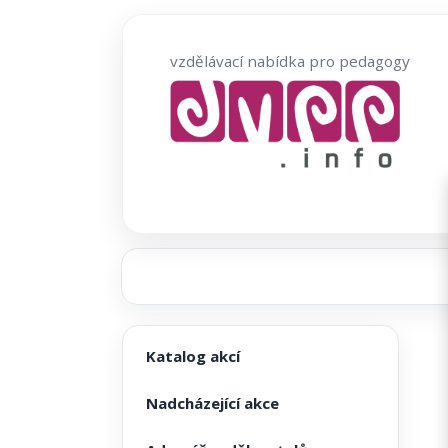
Přeskočit
na
vzdělávací nabídka pro pedagogy
obsah
Katalog akcí
Nadcházející akce