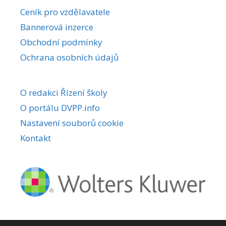
r
Ceník pro vzdělavatele
n
Bannerová inzerce
a
Obchodní podmínky
t
i
Ochrana osobních údajů
v
e
O redakci Řízení školy
:
O portálu DVPP.info
Nastavení souborů cookie
Kontakt