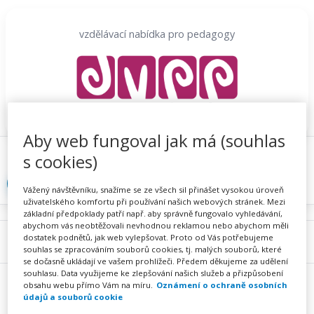
Přeskočit
na
vzdělávací nabídka pro pedagogy
obsah
Aby web fungoval jak má (souhlas
Proč se registrovat
Hlídací sojka
Registrace
s cookies)
Přihlásit
Vážený návštěvníku, snažíme se ze všech sil přinášet vysokou úroveň
uživatelského komfortu při používání našich webových stránek. Mezi
základní předpoklady patří např. aby správně fungovalo vyhledávání,
abychom vás neobtěžovali nevhodnou reklamou nebo abychom měli
dostatek podnětů, jak web vylepšovat. Proto od Vás potřebujeme
Menu
souhlas se zpracováním souborů cookies, tj. malých souborů, které
se dočasně ukládají ve vašem prohlížeči. Předem děkujeme za udělení
souhlasu. Data využijeme ke zlepšování našich služeb a přizpůsobení
obsahu webu přímo Vám na míru.
Oznámení o ochraně osobních
údajů a souborů cookie