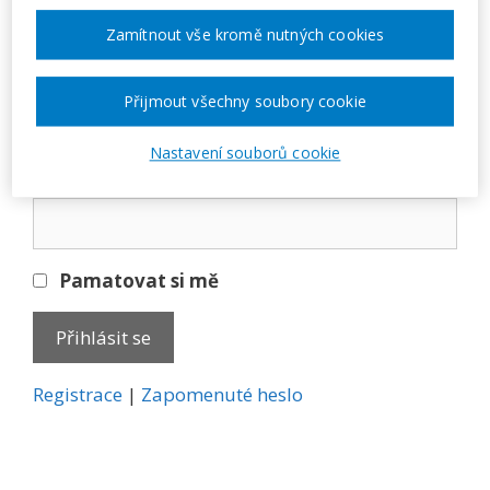
Přihlásit se
Zamítnout vše kromě nutných cookies
E-mail
Přijmout všechny soubory cookie
Nastavení souborů cookie
Heslo
Pamatovat si mě
A
Registrace
|
Zapomenuté heslo
l
t
e