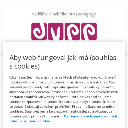
Přeskočit
na
vzdělávací nabídka pro pedagogy
obsah
Aby web fungoval jak má (souhlas
Proč se registrovat
Hlídací sojka
Registrace
s cookies)
Přihlásit
Vážený návštěvníku, snažíme se ze všech sil přinášet vysokou úroveň
uživatelského komfortu při používání našich webových stránek. Mezi
základní předpoklady patří např. aby správně fungovalo vyhledávání,
abychom vás neobtěžovali nevhodnou reklamou nebo abychom měli
dostatek podnětů, jak web vylepšovat. Proto od Vás potřebujeme
Menu
souhlas se zpracováním souborů cookies, tj. malých souborů, které
se dočasně ukládají ve vašem prohlížeči. Předem děkujeme za udělení
souhlasu. Data využijeme ke zlepšování našich služeb a přizpůsobení
obsahu webu přímo Vám na míru.
Oznámení o ochraně osobních
údajů a souborů cookie