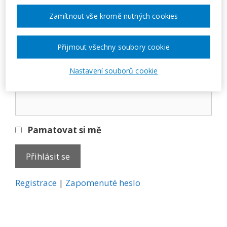
Přihlásit se
Zamítnout vše kromě nutných cookies
E-mail
Přijmout všechny soubory cookie
Nastavení souborů cookie
Heslo
Pamatovat si mě
A
Registrace
|
Zapomenuté heslo
l
t
e