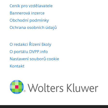
r
Ceník pro vzdělavatele
n
Bannerová inzerce
a
Obchodní podmínky
t
i
Ochrana osobních údajů
v
e
O redakci Řízení školy
:
O portálu DVPP.info
Nastavení souborů cookie
Kontakt