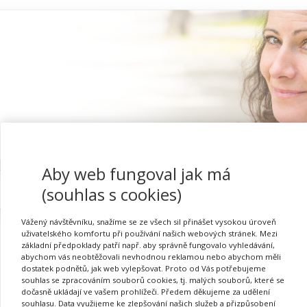
Aby web fungoval jak má
Proč se registrovat
(souhlas s cookies)
Vážený návštěvníku, snažíme se ze všech sil přinášet vysokou úroveň
uživatelského komfortu při používání našich webových stránek. Mezi
základní předpoklady patří např. aby správně fungovalo vyhledávání,
abychom vás neobtěžovali nevhodnou reklamou nebo abychom měli
Přihlásit se
dostatek podnětů, jak web vylepšovat. Proto od Vás potřebujeme
souhlas se zpracováním souborů cookies, tj. malých souborů, které se
dočasně ukládají ve vašem prohlížeči. Předem děkujeme za udělení
souhlasu. Data využijeme ke zlepšování našich služeb a přizpůsobení