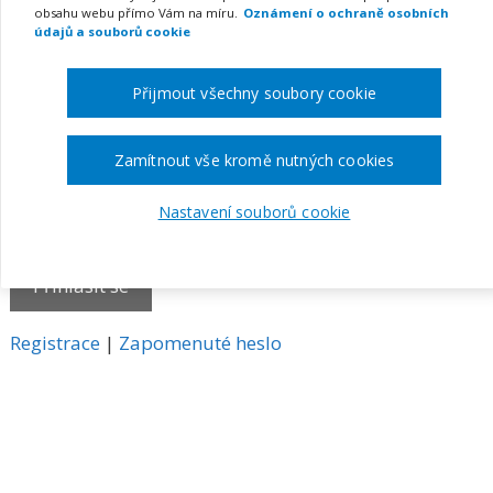
obsahu webu přímo Vám na míru.
Oznámení o ochraně osobních
E-mail
údajů a souborů cookie
Přijmout všechny soubory cookie
Heslo
Zamítnout vše kromě nutných cookies
Nastavení souborů cookie
Pamatovat si mě
A
Registrace
|
Zapomenuté heslo
l
t
e
r
n