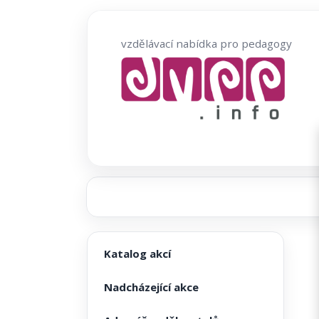
Přeskočit
na
vzdělávací nabídka pro pedagogy
obsah
Katalog akcí
Nadcházející akce