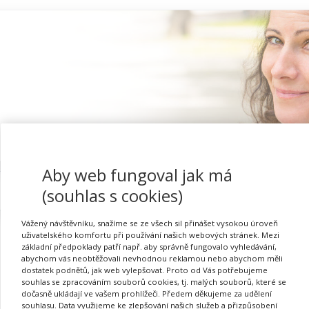
Aby web fungoval jak má
Proč se registrovat
(souhlas s cookies)
Vážený návštěvníku, snažíme se ze všech sil přinášet vysokou úroveň
uživatelského komfortu při používání našich webových stránek. Mezi
základní předpoklady patří např. aby správně fungovalo vyhledávání,
abychom vás neobtěžovali nevhodnou reklamou nebo abychom měli
Přihlásit se
dostatek podnětů, jak web vylepšovat. Proto od Vás potřebujeme
souhlas se zpracováním souborů cookies, tj. malých souborů, které se
dočasně ukládají ve vašem prohlížeči. Předem děkujeme za udělení
souhlasu. Data využijeme ke zlepšování našich služeb a přizpůsobení