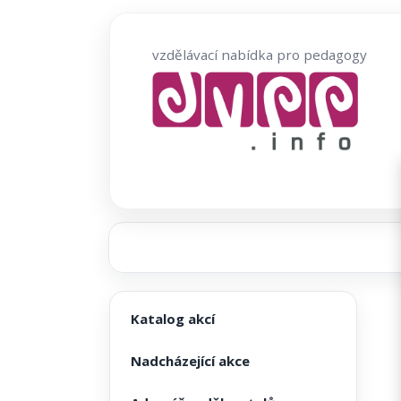
Přeskočit
na
vzdělávací nabídka pro pedagogy
obsah
Katalog akcí
Nadcházející akce