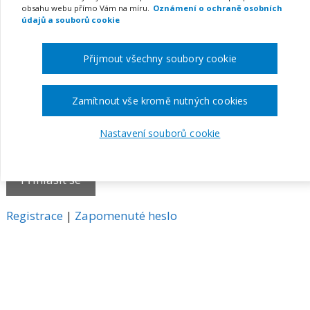
obsahu webu přímo Vám na míru.
Oznámení o ochraně osobních
E-mail
údajů a souborů cookie
Přijmout všechny soubory cookie
Heslo
Zamítnout vše kromě nutných cookies
Nastavení souborů cookie
Pamatovat si mě
A
Registrace
|
Zapomenuté heslo
l
t
e
r
n