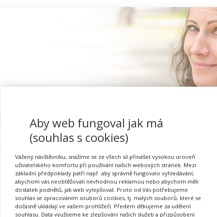
Aby web fungoval jak má
Proč se registrovat
(souhlas s cookies)
Vážený návštěvníku, snažíme se ze všech sil přinášet vysokou úroveň
uživatelského komfortu při používání našich webových stránek. Mezi
základní předpoklady patří např. aby správně fungovalo vyhledávání,
abychom vás neobtěžovali nevhodnou reklamou nebo abychom měli
Přihlásit se
dostatek podnětů, jak web vylepšovat. Proto od Vás potřebujeme
souhlas se zpracováním souborů cookies, tj. malých souborů, které se
dočasně ukládají ve vašem prohlížeči. Předem děkujeme za udělení
souhlasu. Data využijeme ke zlepšování našich služeb a přizpůsobení