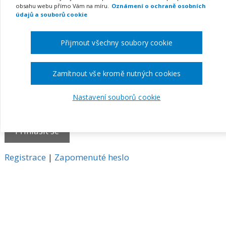
obsahu webu přímo Vám na míru.
Oznámení o ochraně osobních
E-mail
údajů a souborů cookie
Přijmout všechny soubory cookie
Heslo
Zamítnout vše kromě nutných cookies
Nastavení souborů cookie
Pamatovat si mě
A
Registrace
|
Zapomenuté heslo
l
t
e
r
n