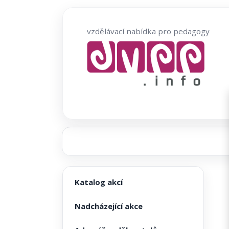
Přeskočit
na
vzdělávací nabídka pro pedagogy
obsah
Katalog akcí
Nadcházející akce