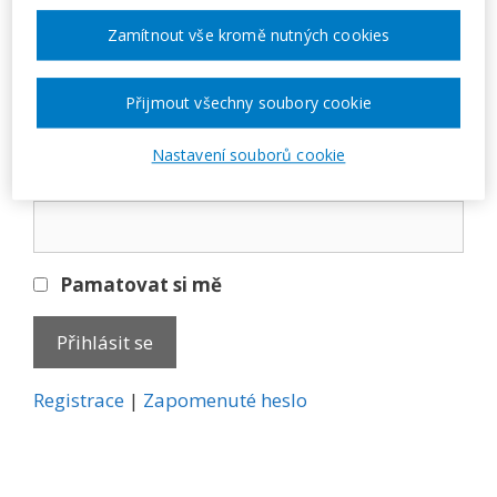
Přihlásit se
Zamítnout vše kromě nutných cookies
E-mail
Přijmout všechny soubory cookie
Nastavení souborů cookie
Heslo
Pamatovat si mě
A
Registrace
|
Zapomenuté heslo
l
t
e