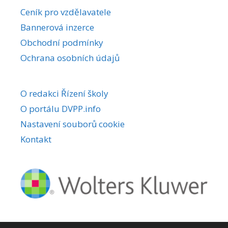
r
Ceník pro vzdělavatele
n
Bannerová inzerce
a
Obchodní podmínky
t
i
Ochrana osobních údajů
v
e
O redakci Řízení školy
:
O portálu DVPP.info
Nastavení souborů cookie
Kontakt