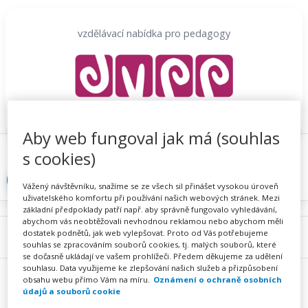
Přeskočit
na
vzdělávací nabídka pro pedagogy
obsah
Aby web fungoval jak má (souhlas
Proč se registrovat
Hlídací sojka
Registrace
s cookies)
Přihlásit
Vážený návštěvníku, snažíme se ze všech sil přinášet vysokou úroveň
uživatelského komfortu při používání našich webových stránek. Mezi
základní předpoklady patří např. aby správně fungovalo vyhledávání,
abychom vás neobtěžovali nevhodnou reklamou nebo abychom měli
dostatek podnětů, jak web vylepšovat. Proto od Vás potřebujeme
Menu
souhlas se zpracováním souborů cookies, tj. malých souborů, které
se dočasně ukládají ve vašem prohlížeči. Předem děkujeme za udělení
souhlasu. Data využijeme ke zlepšování našich služeb a přizpůsobení
obsahu webu přímo Vám na míru.
Oznámení o ochraně osobních
údajů a souborů cookie