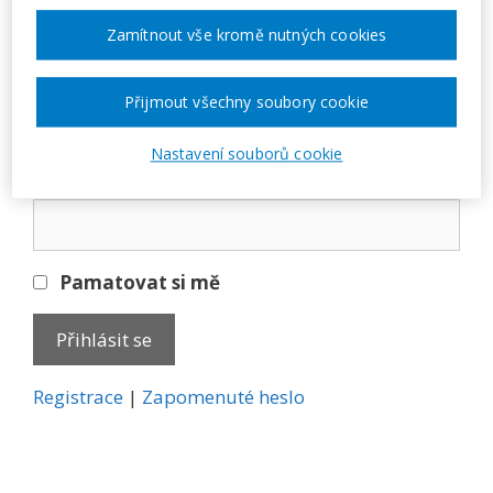
Přihlásit se
Zamítnout vše kromě nutných cookies
E-mail
Přijmout všechny soubory cookie
Nastavení souborů cookie
Heslo
Pamatovat si mě
A
Registrace
|
Zapomenuté heslo
l
t
e