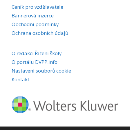
r
Ceník pro vzdělavatele
n
Bannerová inzerce
a
Obchodní podmínky
t
i
Ochrana osobních údajů
v
e
O redakci Řízení školy
:
O portálu DVPP.info
Nastavení souborů cookie
Kontakt