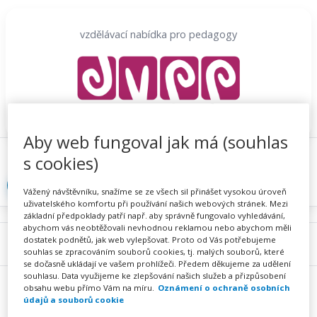
Přeskočit
na
vzdělávací nabídka pro pedagogy
obsah
Aby web fungoval jak má (souhlas
Proč se registrovat
Hlídací sojka
Registrace
s cookies)
Přihlásit
Vážený návštěvníku, snažíme se ze všech sil přinášet vysokou úroveň
uživatelského komfortu při používání našich webových stránek. Mezi
základní předpoklady patří např. aby správně fungovalo vyhledávání,
abychom vás neobtěžovali nevhodnou reklamou nebo abychom měli
dostatek podnětů, jak web vylepšovat. Proto od Vás potřebujeme
Menu
souhlas se zpracováním souborů cookies, tj. malých souborů, které
se dočasně ukládají ve vašem prohlížeči. Předem děkujeme za udělení
souhlasu. Data využijeme ke zlepšování našich služeb a přizpůsobení
obsahu webu přímo Vám na míru.
Oznámení o ochraně osobních
údajů a souborů cookie