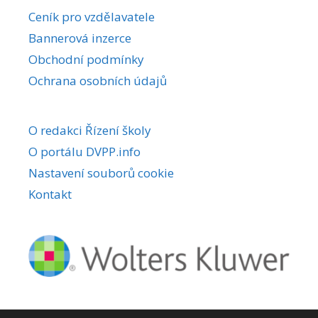
r
Ceník pro vzdělavatele
n
Bannerová inzerce
a
Obchodní podmínky
t
i
Ochrana osobních údajů
v
e
O redakci Řízení školy
:
O portálu DVPP.info
Nastavení souborů cookie
Kontakt