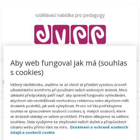
Přeskočit
na
vzdělávací nabídka pro pedagogy
obsah
Aby web fungoval jak má (souhlas
Proč se registrovat
Hlídací sojka
Registrace
s cookies)
Přihlásit
Vážený návštěvníku, snažíme se ze všech sil přinášet vysokou úroveň
uživatelského komfortu při používání našich webových stránek. Mezi
základní předpoklady patří např. aby správně fungovalo vyhledávání,
abychom vás neobtěžovali nevhodnou reklamou nebo abychom měli
dostatek podnětů, jak web vylepšovat. Proto od Vás potřebujeme
Menu
souhlas se zpracováním souborů cookies, tj. malých souborů, které
se dočasně ukládají ve vašem prohlížeči. Předem děkujeme za udělení
souhlasu. Data využijeme ke zlepšování našich služeb a přizpůsobení
obsahu webu přímo Vám na míru.
Oznámení o ochraně osobních
údajů a souborů cookie