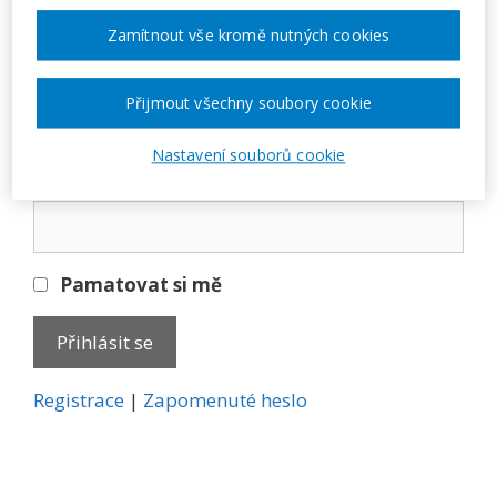
Přihlásit se
Zamítnout vše kromě nutných cookies
E-mail
Přijmout všechny soubory cookie
Nastavení souborů cookie
Heslo
Pamatovat si mě
A
Registrace
|
Zapomenuté heslo
l
t
e