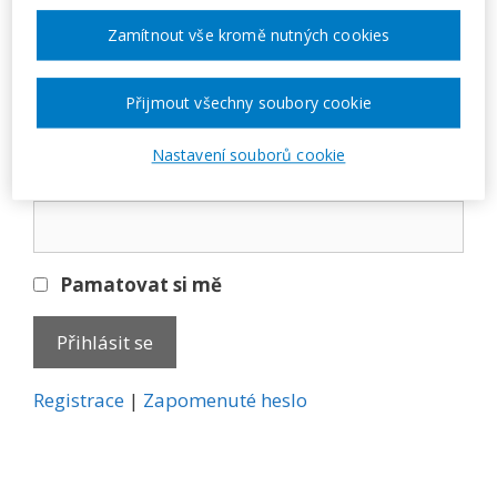
Přihlásit se
Zamítnout vše kromě nutných cookies
E-mail
Přijmout všechny soubory cookie
Nastavení souborů cookie
Heslo
Pamatovat si mě
A
Registrace
|
Zapomenuté heslo
l
t
e