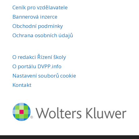
r
Ceník pro vzdělavatele
n
Bannerová inzerce
a
Obchodní podmínky
t
i
Ochrana osobních údajů
v
e
O redakci Řízení školy
:
O portálu DVPP.info
Nastavení souborů cookie
Kontakt