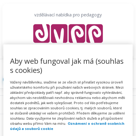
Přeskočit
na
vzdělávací nabídka pro pedagogy
obsah
Aby web fungoval jak má (souhlas
Proč se registrovat
Hlídací sojka
Registrace
s cookies)
Přihlásit
Vážený návštěvníku, snažíme se ze všech sil přinášet vysokou úroveň
uživatelského komfortu při používání našich webových stránek. Mezi
základní předpoklady patří např. aby správně fungovalo vyhledávání,
abychom vás neobtěžovali nevhodnou reklamou nebo abychom měli
dostatek podnětů, jak web vylepšovat. Proto od Vás potřebujeme
Menu
souhlas se zpracováním souborů cookies, tj. malých souborů, které
se dočasně ukládají ve vašem prohlížeči. Předem děkujeme za udělení
souhlasu. Data využijeme ke zlepšování našich služeb a přizpůsobení
obsahu webu přímo Vám na míru.
Oznámení o ochraně osobních
údajů a souborů cookie