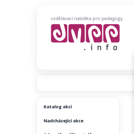
Přeskočit
na
vzdělávací nabídka pro pedagogy
obsah
Katalog akcí
Nadcházející akce