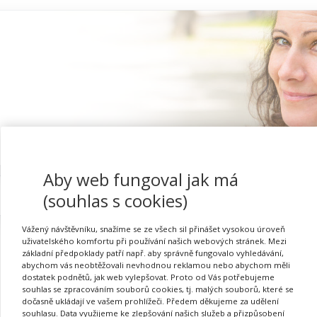
Aby web fungoval jak má
Proč se registrovat
(souhlas s cookies)
Vážený návštěvníku, snažíme se ze všech sil přinášet vysokou úroveň
uživatelského komfortu při používání našich webových stránek. Mezi
základní předpoklady patří např. aby správně fungovalo vyhledávání,
abychom vás neobtěžovali nevhodnou reklamou nebo abychom měli
Přihlásit se
dostatek podnětů, jak web vylepšovat. Proto od Vás potřebujeme
souhlas se zpracováním souborů cookies, tj. malých souborů, které se
dočasně ukládají ve vašem prohlížeči. Předem děkujeme za udělení
souhlasu. Data využijeme ke zlepšování našich služeb a přizpůsobení