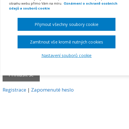
obsahu webu přímo Vám na míru.
Oznámení o ochraně osobních
E-mail
údajů a souborů cookie
Přijmout všechny soubory cookie
Heslo
Zamítnout vše kromě nutných cookies
Nastavení souborů cookie
Pamatovat si mě
A
Registrace
|
Zapomenuté heslo
l
t
e
r
n