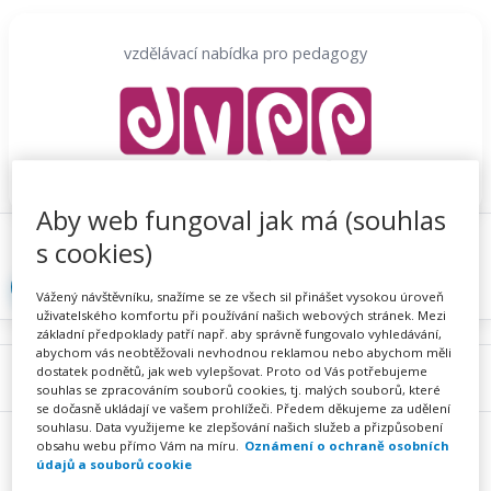
Přeskočit
na
vzdělávací nabídka pro pedagogy
obsah
Aby web fungoval jak má (souhlas
Proč se registrovat
Hlídací sojka
Registrace
s cookies)
Přihlásit
Vážený návštěvníku, snažíme se ze všech sil přinášet vysokou úroveň
uživatelského komfortu při používání našich webových stránek. Mezi
základní předpoklady patří např. aby správně fungovalo vyhledávání,
abychom vás neobtěžovali nevhodnou reklamou nebo abychom měli
dostatek podnětů, jak web vylepšovat. Proto od Vás potřebujeme
Menu
souhlas se zpracováním souborů cookies, tj. malých souborů, které
se dočasně ukládají ve vašem prohlížeči. Předem děkujeme za udělení
souhlasu. Data využijeme ke zlepšování našich služeb a přizpůsobení
obsahu webu přímo Vám na míru.
Oznámení o ochraně osobních
údajů a souborů cookie