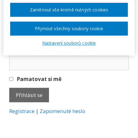
Přihlásit se
Zamítnout vše kromě nutných cookies
E-mail
Přijmout všechny soubory cookie
Nastavení souborů cookie
Heslo
Pamatovat si mě
A
Registrace
|
Zapomenuté heslo
l
t
e