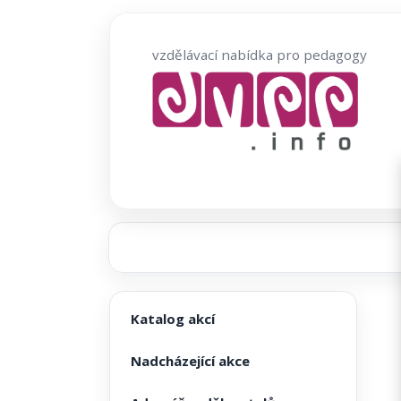
Přeskočit
na
vzdělávací nabídka pro pedagogy
obsah
Katalog akcí
Nadcházející akce