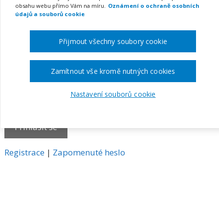
obsahu webu přímo Vám na míru.
Oznámení o ochraně osobních
E-mail
údajů a souborů cookie
Přijmout všechny soubory cookie
Heslo
Zamítnout vše kromě nutných cookies
Nastavení souborů cookie
Pamatovat si mě
A
Registrace
|
Zapomenuté heslo
l
t
e
r
n