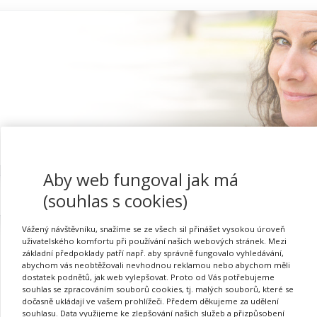
Aby web fungoval jak má
Proč se registrovat
(souhlas s cookies)
Vážený návštěvníku, snažíme se ze všech sil přinášet vysokou úroveň
uživatelského komfortu při používání našich webových stránek. Mezi
základní předpoklady patří např. aby správně fungovalo vyhledávání,
abychom vás neobtěžovali nevhodnou reklamou nebo abychom měli
Přihlásit se
dostatek podnětů, jak web vylepšovat. Proto od Vás potřebujeme
souhlas se zpracováním souborů cookies, tj. malých souborů, které se
dočasně ukládají ve vašem prohlížeči. Předem děkujeme za udělení
souhlasu. Data využijeme ke zlepšování našich služeb a přizpůsobení