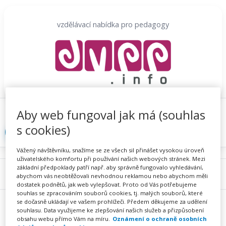
Přeskočit
na
vzdělávací nabídka pro pedagogy
obsah
Aby web fungoval jak má (souhlas
Proč se registrovat
Hlídací sojka
Registrace
s cookies)
Přihlásit
Vážený návštěvníku, snažíme se ze všech sil přinášet vysokou úroveň
uživatelského komfortu při používání našich webových stránek. Mezi
základní předpoklady patří např. aby správně fungovalo vyhledávání,
Menu
abychom vás neobtěžovali nevhodnou reklamou nebo abychom měli
dostatek podnětů, jak web vylepšovat. Proto od Vás potřebujeme
souhlas se zpracováním souborů cookies, tj. malých souborů, které
se dočasně ukládají ve vašem prohlížeči. Předem děkujeme za udělení
souhlasu. Data využijeme ke zlepšování našich služeb a přizpůsobení
obsahu webu přímo Vám na míru.
Oznámení o ochraně osobních