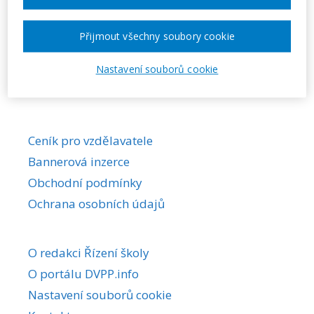
Správa akce
Přijmout všechny soubory cookie
Nejprve musíte být přihlášeni jako uživatel
Nastavení souborů cookie
tohoto portálu.
Přihlásit / registrovat
Ceník pro vzdělavatele
Bannerová inzerce
Obchodní podmínky
Ochrana osobních údajů
O redakci Řízení školy
O portálu DVPP.info
Nastavení souborů cookie