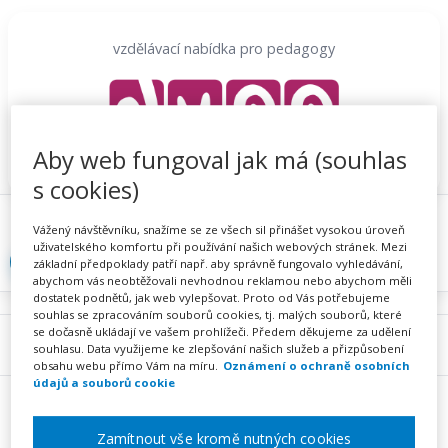
Přeskočit
na
vzdělávací nabídka pro pedagogy
obsah
Aby web fungoval jak má (souhlas
s cookies)
Proč se registrovat
Hlídací sojka
Registrace
Vážený návštěvníku, snažíme se ze všech sil přinášet vysokou úroveň
uživatelského komfortu při používání našich webových stránek. Mezi
Přihlásit
základní předpoklady patří např. aby správně fungovalo vyhledávání,
abychom vás neobtěžovali nevhodnou reklamou nebo abychom měli
dostatek podnětů, jak web vylepšovat. Proto od Vás potřebujeme
souhlas se zpracováním souborů cookies, tj. malých souborů, které
se dočasně ukládají ve vašem prohlížeči. Předem děkujeme za udělení
Menu
souhlasu. Data využijeme ke zlepšování našich služeb a přizpůsobení
obsahu webu přímo Vám na míru.
Oznámení o ochraně osobních
údajů a souborů cookie
Zamítnout vše kromě nutných cookies