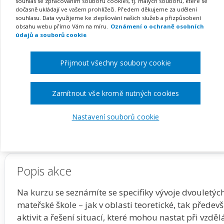
ve vztahu k pobytu v ma
souhlas se zpracováním souborů cookies, tj. malých souborů, které se
dočasně ukládají ve vašem prohlížeči. Předem děkujeme za udělení
souhlasu. Data využijeme ke zlepšování našich služeb a přizpůsobení
obsahu webu přímo Vám na míru.
Oznámení o ochraně osobních
údajů a souborů cookie
Pořádá
INFRA, s.r.o.
Přijmout všechny soubory cookie
TERMÍN
MÍSTO
na klíč
Celá ČR
Zamítnout vše kromě nutných cookies
Nastavení souborů cookie
Zobrazit akci na webu pořadatele
Popis akce
Na kurzu se seznámíte se specifiky vývoje dvouletých
mateřské škole – jak v oblasti teoretické, tak před
aktivit a řešení situací, které mohou nastat při vzdě