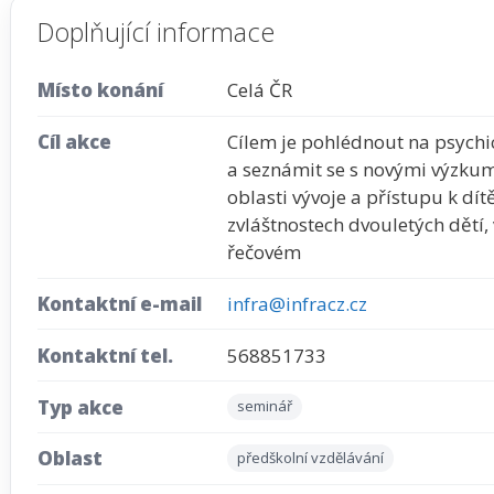
Doplňující informace
Místo konání
Celá ČR
Cíl akce
Cílem je pohlédnout na psychic
a seznámit se s novými výzkum
oblasti vývoje a přístupu k dít
zvláštnostech dvouletých dětí
řečovém
Kontaktní e-mail
infra@infracz.cz
Kontaktní tel.
568851733
Typ akce
seminář
Oblast
předškolní vzdělávání