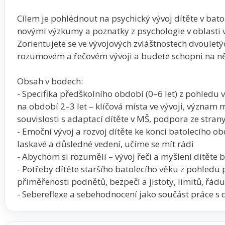
Cílem je pohlédnout na psychický vývoj dítěte v bato
novými výzkumy a poznatky z psychologie v oblasti vý
Zorientujete se ve vývojových zvláštnostech dvouletýc
rozumovém a řečovém vývoji a budete schopni na ně
Obsah v bodech:
- Specifika předškolního období (0–6 let) z pohledu
na období 2–3 let – klíčová místa ve vývoji, význam 
souvislosti s adaptací dítěte v MŠ, podpora ze strany
- Emoční vývoj a rozvoj dítěte ke konci batolecího ob
laskavé a důsledné vedení, učíme se mít rádi
- Abychom si rozuměli – vývoj řeči a myšlení dítěte 
- Potřeby dítěte staršího batolecího věku z pohledu
přiměřenosti podnětů, bezpečí a jistoty, limitů, řádu
- Sebereflexe a sebehodnocení jako součást práce s