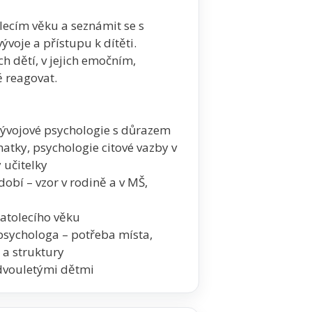
lecím věku a seznámit se s
voje a přístupu k dítěti.
h dětí, v jejich emočním,
 reagovat.
 vývojové psychologie s důrazem
matky, psychologie citové vazby v
 učitelky
dobí – vzor v rodině a v MŠ,
batolecího věku
 psychologa – potřeba místa,
 a struktury
 dvouletými dětmi