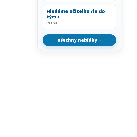
Hledáme učitelku /le do
týmu
Praha
Všechny nabídky
→