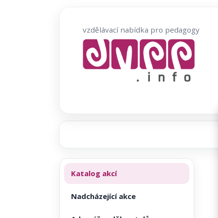
Přeskočit
na
vzdělávací nabídka pro pedagogy
obsah
Katalog akcí
Nadcházející akce