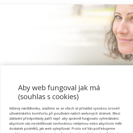
Proč se registrovat
Aby web fungoval jak má
(souhlas s cookies)
Vážený návštěvníku, snažíme se ze všech sil přinášet vysokou úroveň
uživatelského komfortu při používání našich webových stránek. Mezi
Dvouleté děti a jejich výv
základní předpoklady patří např. aby správně fungovalo vyhledávání,
abychom vás neobtěžovali nevhodnou reklamou nebo abychom měli
dostatek podnětů, jak web vylepšovat. Proto od Vás potřebujeme