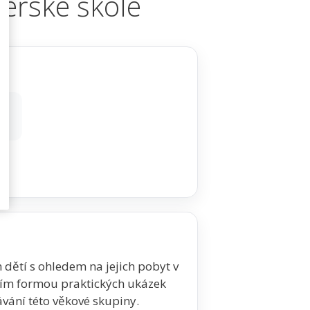
teřské škole
 dětí s ohledem na jejich pobyt v
evším formou praktických ukázek
lávání této věkové skupiny.