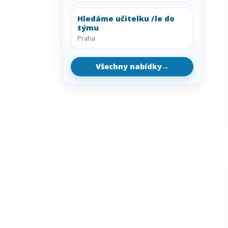
Hledáme učitelku /le do
týmu
Praha
Všechny nabídky
→