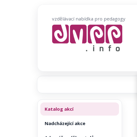
Přeskočit
na
vzdělávací nabídka pro pedagogy
obsah
Katalog akcí
Nadcházející akce