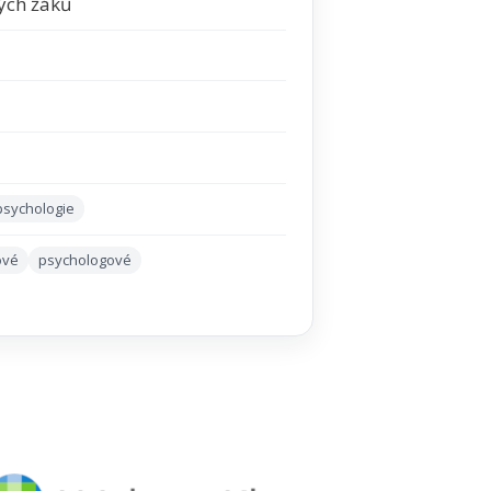
ých žáků
psychologie
ové
psychologové