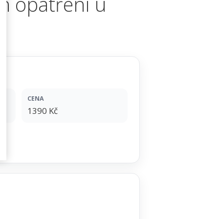
h opatření u
CENA
1390 Kč