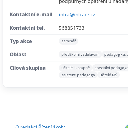
podpůrných opatření u nadan
Kontaktní e-mail
infra@infracz.cz
Kontaktní tel.
568851733
Typ akce
seminář
Oblast
předškolní vzdělávání
pedagogika, 
Cílová skupina
učitelé 1. stupně
speciální pedagog
asistenti pedagoga
učitelé MŠ
O redakci Řízení školy