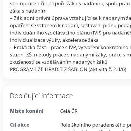
spolupráce při podpoře žáka s nadáním, spolupráce 
žáka s nadáním
– Základní právní úprava vztahující se k nadaným 
opatření se vztahem k nadání, sestavení plánu peda
individuálního vzdělávacího plánu (IVP) pro nadanéh
individualizace výuky, akcelerace žáka
– Praktická část – práce s IVP, vytvoření konkrétního I
stupni ZŠ, metody práce s nadanými žáky, práce s m
zkušeností se vzděláváním nadaných žáků
PROGRAM LZE HRADIT Z ŠABLON (aktivita č. 2.II/6)
Doplňující informace
Místo konání
Celá ČR
Cíl akce
Role školního poradenského pr