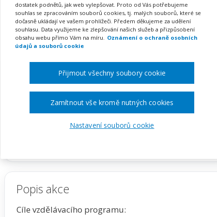
při nastavení podpůrnýc
dostatek podnětů, jak web vylepšovat. Proto od Vás potřebujeme
souhlas se zpracováním souborů cookies, tj. malých souborů, které se
nadaných žáků
dočasně ukládají ve vašem prohlížeči. Předem děkujeme za udělení
souhlasu. Data využijeme ke zlepšování našich služeb a přizpůsobení
obsahu webu přímo Vám na míru.
Oznámení o ochraně osobních
údajů a souborů cookie
Přijmout všechny soubory cookie
Pořádá
INFRA, s.r.o.
TERMÍN
MÍSTO
Zamítnout vše kromě nutných cookies
na klíč
Celá ČR
Nastavení souborů cookie
Zobrazit akci na webu pořadatele
Popis akce
Cíle vzdělávacího programu: