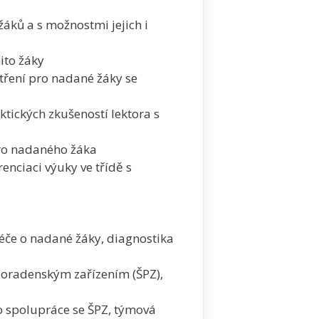
áků a s možnostmi jejich i
ito žáky
tření pro nadané žáky se
ktických zkušeností lektora s
pro nadaného žáka
enciaci výuky ve třídě s
éče o nadané žáky, diagnostika
 poradenským zařízením (ŠPZ),
o spolupráce se ŠPZ, týmová