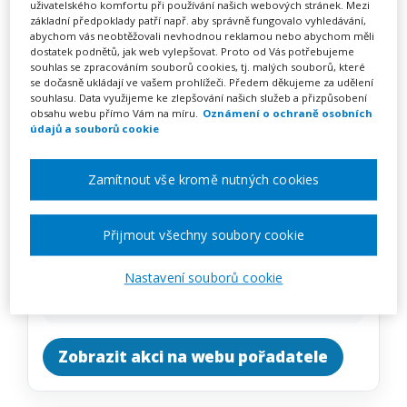
Jak nevyhořet
uživatelského komfortu při používání našich webových stránek. Mezi
základní předpoklady patří např. aby správně fungovalo vyhledávání,
abychom vás neobtěžovali nevhodnou reklamou nebo abychom měli
dostatek podnětů, jak web vylepšovat. Proto od Vás potřebujeme
souhlas se zpracováním souborů cookies, tj. malých souborů, které
se dočasně ukládají ve vašem prohlížeči. Předem děkujeme za udělení
Pořádá
INFRA, s.r.o.
souhlasu. Data využijeme ke zlepšování našich služeb a přizpůsobení
obsahu webu přímo Vám na míru.
Oznámení o ochraně osobních
údajů a souborů cookie
TERMÍN
na klíč
Zamítnout vše kromě nutných cookies
MÍSTO
Celá ČR
Přijmout všechny soubory cookie
Nastavení souborů cookie
CENA
1390 Kč
Zobrazit akci na webu pořadatele