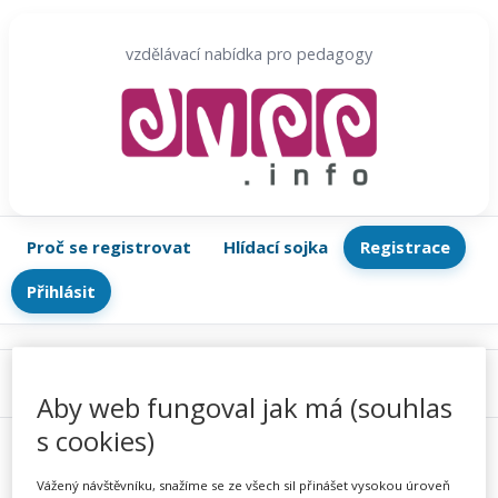
Přeskočit
na
vzdělávací nabídka pro pedagogy
obsah
Proč se registrovat
Hlídací sojka
Registrace
Přihlásit
Menu
Aby web fungoval jak má (souhlas
s cookies)
Vážený návštěvníku, snažíme se ze všech sil přinášet vysokou úroveň