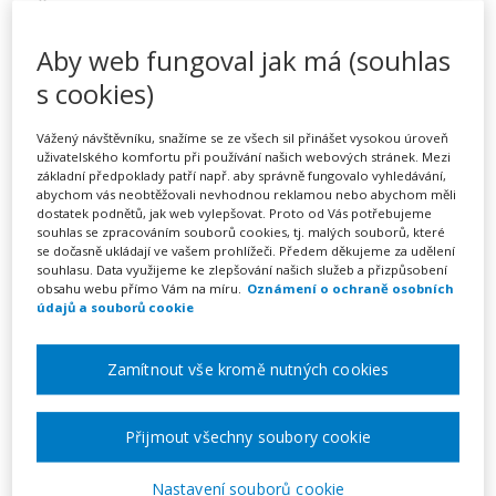
Školská legislativa –
společné vzdělávání v ZŠ –
Aby web fungoval jak má (souhlas
dle aktuálních změn od
s cookies)
1.1.2020
Vážený návštěvníku, snažíme se ze všech sil přinášet vysokou úroveň
uživatelského komfortu při používání našich webových stránek. Mezi
základní předpoklady patří např. aby správně fungovalo vyhledávání,
abychom vás neobtěžovali nevhodnou reklamou nebo abychom měli
dostatek podnětů, jak web vylepšovat. Proto od Vás potřebujeme
Pořádá
INFRA, s.r.o.
souhlas se zpracováním souborů cookies, tj. malých souborů, které
se dočasně ukládají ve vašem prohlížeči. Předem děkujeme za udělení
souhlasu. Data využijeme ke zlepšování našich služeb a přizpůsobení
TERMÍN
obsahu webu přímo Vám na míru.
Oznámení o ochraně osobních
na klíč
údajů a souborů cookie
Zamítnout vše kromě nutných cookies
MÍSTO
Celá ČR
Přijmout všechny soubory cookie
CENA
1390 Kč
Nastavení souborů cookie