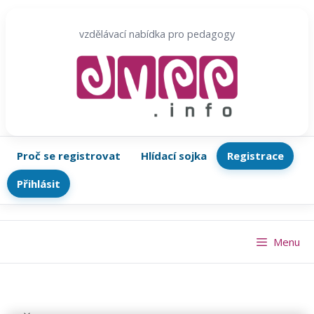
Přeskočit
na
vzdělávací nabídka pro pedagogy
obsah
Proč se registrovat
Hlídací sojka
Registrace
Přihlásit
Menu