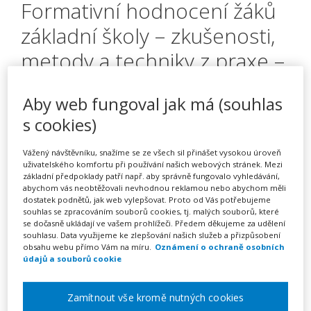
Formativní hodnocení žáků
základní školy – zkušenosti,
metody a techniky z praxe –
kurz na klíč
Aby web fungoval jak má (souhlas
s cookies)
Pořádá
INFRA, s.r.o.
Vážený návštěvníku, snažíme se ze všech sil přinášet vysokou úroveň
uživatelského komfortu při používání našich webových stránek. Mezi
základní předpoklady patří např. aby správně fungovalo vyhledávání,
TERMÍN
abychom vás neobtěžovali nevhodnou reklamou nebo abychom měli
na klíč
dostatek podnětů, jak web vylepšovat. Proto od Vás potřebujeme
souhlas se zpracováním souborů cookies, tj. malých souborů, které
se dočasně ukládají ve vašem prohlížeči. Předem děkujeme za udělení
MÍSTO
souhlasu. Data využijeme ke zlepšování našich služeb a přizpůsobení
obsahu webu přímo Vám na míru.
Oznámení o ochraně osobních
Celá ČR
údajů a souborů cookie
CENA
Zamítnout vše kromě nutných cookies
16900 Kč