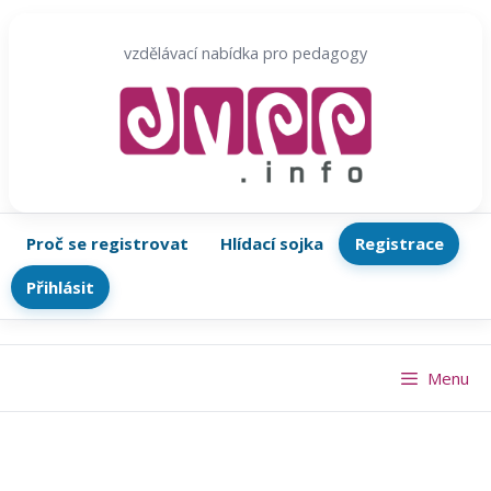
Přeskočit
na
vzdělávací nabídka pro pedagogy
obsah
Proč se registrovat
Hlídací sojka
Registrace
Přihlásit
Menu