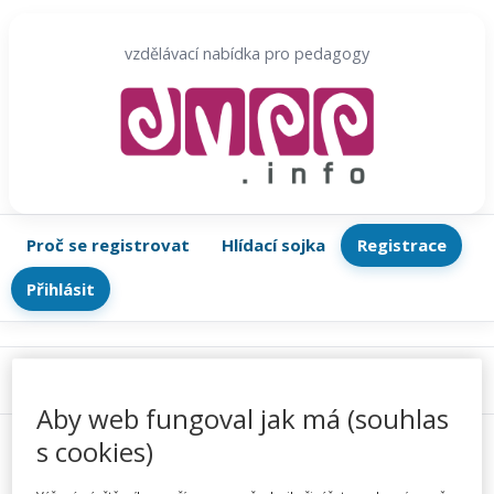
Přeskočit
na
vzdělávací nabídka pro pedagogy
obsah
Proč se registrovat
Hlídací sojka
Registrace
Přihlásit
Menu
Aby web fungoval jak má (souhlas
s cookies)