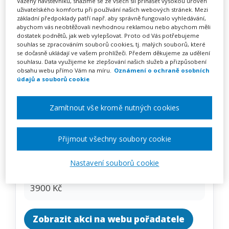
Vážený návštěvníku, snažíme se ze všech sil přinášet vysokou úroveň
Právní rámec zápisů do
uživatelského komfortu při používání našich webových stránek. Mezi
základní předpoklady patří např. aby správně fungovalo vyhledávání,
základních škol – kurz na klíč
abychom vás neobtěžovali nevhodnou reklamou nebo abychom měli
dostatek podnětů, jak web vylepšovat. Proto od Vás potřebujeme
souhlas se zpracováním souborů cookies, tj. malých souborů, které
se dočasně ukládají ve vašem prohlížeči. Předem děkujeme za udělení
souhlasu. Data využijeme ke zlepšování našich služeb a přizpůsobení
Pořádá
INFRA, s.r.o.
obsahu webu přímo Vám na míru.
Oznámení o ochraně osobních
údajů a souborů cookie
TERMÍN
na klíč
Zamítnout vše kromě nutných cookies
MÍSTO
Přijmout všechny soubory cookie
Celá ČR
Nastavení souborů cookie
CENA
3900 Kč
Zobrazit akci na webu pořadatele