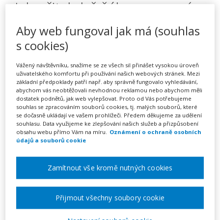
Jak učit, když žák nerozumí –
kurz na klíč
Aby web fungoval jak má (souhlas
s cookies)
Pořádá
INFRA, s.r.o.
Vážený návštěvníku, snažíme se ze všech sil přinášet vysokou úroveň
uživatelského komfortu při používání našich webových stránek. Mezi
základní předpoklady patří např. aby správně fungovalo vyhledávání,
TERMÍN
abychom vás neobtěžovali nevhodnou reklamou nebo abychom měli
dostatek podnětů, jak web vylepšovat. Proto od Vás potřebujeme
na klíč
souhlas se zpracováním souborů cookies, tj. malých souborů, které
se dočasně ukládají ve vašem prohlížeči. Předem děkujeme za udělení
souhlasu. Data využijeme ke zlepšování našich služeb a přizpůsobení
MÍSTO
obsahu webu přímo Vám na míru.
Oznámení o ochraně osobních
Celá ČR
údajů a souborů cookie
Zamítnout vše kromě nutných cookies
CENA
6400 Kč
Přijmout všechny soubory cookie
Zobrazit akci na webu pořadatele