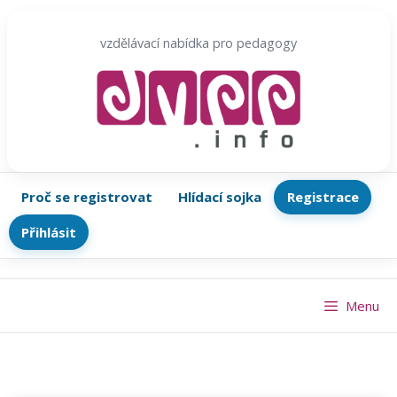
Přeskočit
na
vzdělávací nabídka pro pedagogy
obsah
Proč se registrovat
Hlídací sojka
Registrace
Přihlásit
Menu