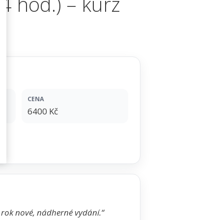
4 hod.) – kurz
CENA
6400 Kč
 rok nové, nádherné vydání.“