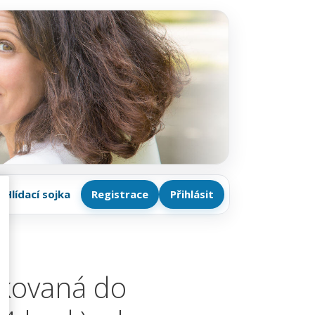
Hlídací sojka
Registrace
Přihlásit
likovaná do