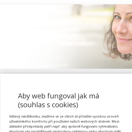
Proč se registrovat
Aby web fungoval jak má
(souhlas s cookies)
Příroda živá a neživá ap
Vážený návštěvníku, snažíme se ze všech sil přinášet vysokou úroveň
uživatelského komfortu při používání našich webových stránek. Mezi
základní předpoklady patří např. aby správně fungovalo vyhledávání,
abychom vás neobtěžovali nevhodnou reklamou nebo abychom měli