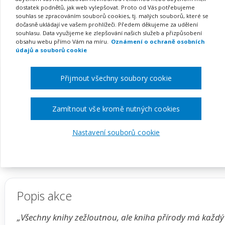
aktivního dětského dne (
dostatek podnětů, jak web vylepšovat. Proto od Vás potřebujeme
souhlas se zpracováním souborů cookies, tj. malých souborů, které se
na klíč
dočasně ukládají ve vašem prohlížeči. Předem děkujeme za udělení
souhlasu. Data využijeme ke zlepšování našich služeb a přizpůsobení
obsahu webu přímo Vám na míru.
Oznámení o ochraně osobních
údajů a souborů cookie
Pořádá
INFRA, s.r.o.
Přijmout všechny soubory cookie
TERMÍN
MÍSTO
Zamítnout vše kromě nutných cookies
na klíč
Celá ČR
Nastavení souborů cookie
Zobrazit akci na webu pořadatele
Popis akce
„Všechny knihy zežloutnou, ale kniha přírody má každý