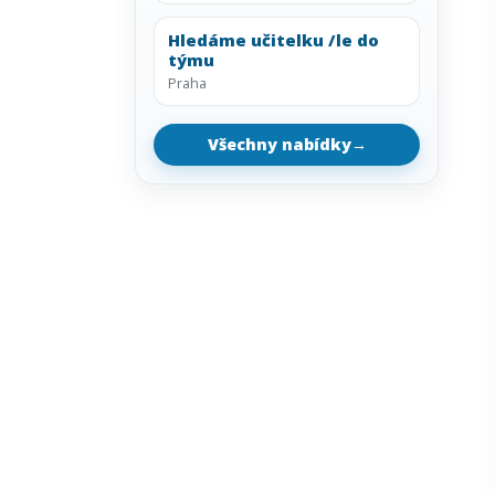
Hledáme učitelku /le do
týmu
Praha
Všechny nabídky
→