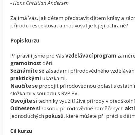
- Hans Christian Andersen
Zajímá Vás, jak dětem představit dětem krásy a zázr
přírodu respektovat a motivovat je k její ochraně?
Popis kurzu
Připravili jsme pro Vás
vzdělávací program
zaměře
gramotnost
dětí.
Seznámíte se
zásadami přírodovědného vzdělávání 
praktickými
ukázkami.
Naučíte se
propojit přírodovědnou oblast s ostatn
složkami v souladu s RVP PV.
Osvojíte si
techniky využití živé přírody v předškoln
Odnesete si
zásobu přírodovědně zaměřených
akti
jednoduchých
pokusů
, které můžete při práci s dětm
Cíl kurzu