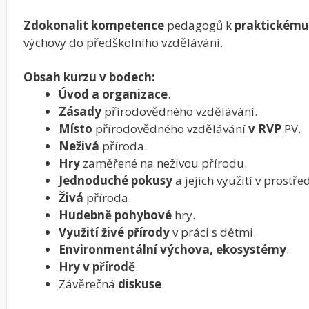
Zdokonalit kompetence
pedagogů k
praktickému
výchovy do předškolního vzdělávání.
Obsah kurzu v bodech:
Úvod a organizace
.
Zásady
přírodovědného vzdělávání.
Místo
přírodovědného vzdělávání
v RVP
PV.
Neživá
příroda.
Hry
zaměřené na neživou přírodu.
Jednoduché pokusy
a jejich využití v prostře
Živá
příroda.
Hudebně pohybové
hry.
Využití živé přírody
v práci s dětmi.
Environmentální výchova, ekosystémy
.
Hry v přírodě
.
Závěrečná
diskuse
.