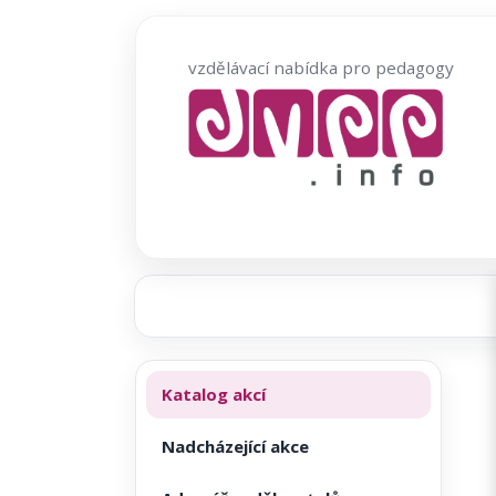
Přeskočit
na
vzdělávací nabídka pro pedagogy
obsah
Katalog akcí
Nadcházející akce