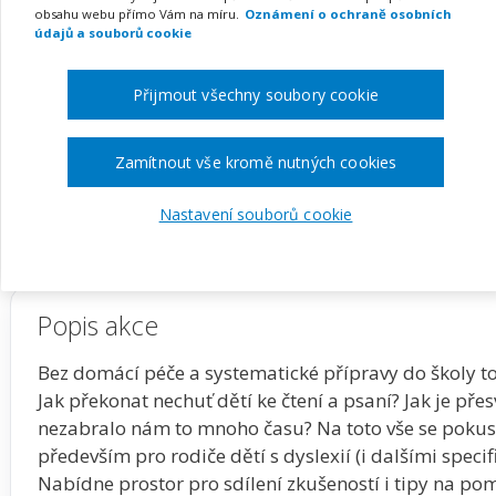
obsahu webu přímo Vám na míru.
Oznámení o ochraně osobních
údajů a souborů cookie
Pořádá
DYS-centrum Praha z. ú.
Přijmout všechny soubory cookie
TERMÍN
MÍSTO
na klíč
Praha
Zamítnout vše kromě nutných cookies
Zobrazit akci na webu pořadatele
Nastavení souborů cookie
Popis akce
Bez domácí péče a systematické přípravy do školy to
Jak překonat nechuť dětí ke čtení a psaní? Jak je přes
nezabralo nám to mnoho času? Na toto vše se pokus
především pro rodiče dětí s dyslexií (i dalšími spec
Nabídne prostor pro sdílení zkušeností i tipy na p