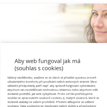
Aby web fungoval jak má
Proč se registrovat
(souhlas s cookies)
Vážený návštěvníku, snažíme se ze všech sil přinášet vysokou úroveň
uživatelského komfortu při používání našich webových stránek. Mezi
základní předpoklady patří např. aby správně fungovalo vyhledávání,
abychom vás neobtěžovali nevhodnou reklamou nebo abychom měli
Jak pracovat doma s dět
dostatek podnětů, jak web vylepšovat. Proto od Vás potřebujeme
souhlas se zpracováním souborů cookies, tj. malých souborů, které se
dočasně ukládají ve vašem prohlížeči. Předem děkujeme za udělení
souhlasu. Data využijeme ke zlepšování našich služeb a přizpůsobení