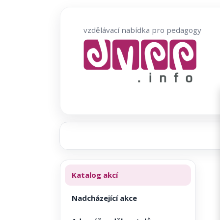
Přeskočit
na
vzdělávací nabídka pro pedagogy
obsah
Katalog akcí
Nadcházející akce