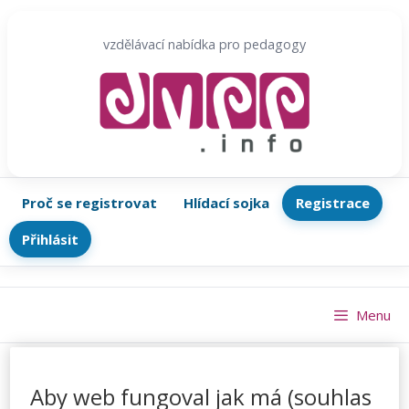
Přeskočit
na
vzdělávací nabídka pro pedagogy
obsah
Proč se registrovat
Hlídací sojka
Registrace
Přihlásit
Menu
Aby web fungoval jak má (souhlas