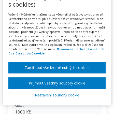
Signály SPU na počátku
s cookies)
školní docházky (Test rizika
Vážený návštěvníku, snažíme se ze všech sil přinášet vysokou úroveň
uživatelského komfortu při používání našich webových stránek. Mezi
poruch čtení a psaní pro
základní předpoklady patří např. aby správně fungovalo vyhledávání,
abychom vás neobtěžovali nevhodnou reklamou nebo abychom měli
rané školáky)
dostatek podnětů, jak web vylepšovat. Proto od Vás potřebujeme
souhlas se zpracováním souborů cookies, tj. malých souborů, které
se dočasně ukládají ve vašem prohlížeči. Předem děkujeme za udělení
souhlasu. Data využijeme ke zlepšování našich služeb a přizpůsobení
obsahu webu přímo Vám na míru.
Oznámení o ochraně osobních
Pořádá
DYS-centrum Praha z. ú.
údajů a souborů cookie
TERMÍN
Zamítnout vše kromě nutných cookies
16. 10. 2026
Přijmout všechny soubory cookie
MÍSTO
Praha
Nastavení souborů cookie
CENA
1800 Kč