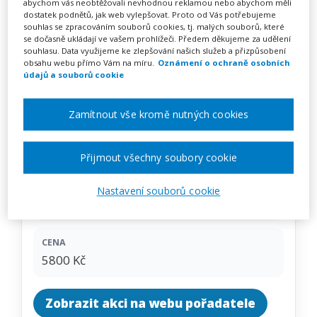
Pokusy a experimenty v MŠ
abychom vás neobtěžovali nevhodnou reklamou nebo abychom měli
dostatek podnětů, jak web vylepšovat. Proto od Vás potřebujeme
souhlas se zpracováním souborů cookies, tj. malých souborů, které
– kurz na klíč
se dočasně ukládají ve vašem prohlížeči. Předem děkujeme za udělení
souhlasu. Data využijeme ke zlepšování našich služeb a přizpůsobení
obsahu webu přímo Vám na míru.
Oznámení o ochraně osobních
údajů a souborů cookie
Pořádá
INFRA, s.r.o.
Zamítnout vše kromě nutných cookies
TERMÍN
na klíč
Přijmout všechny soubory cookie
MÍSTO
Nastavení souborů cookie
Celá ČR
CENA
5800 Kč
Zobrazit akci na webu pořadatele