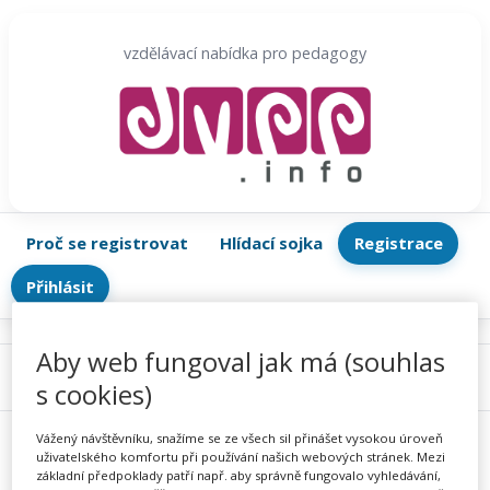
Přeskočit
na
vzdělávací nabídka pro pedagogy
obsah
Proč se registrovat
Hlídací sojka
Registrace
Přihlásit
Aby web fungoval jak má (souhlas
Menu
s cookies)
Vážený návštěvníku, snažíme se ze všech sil přinášet vysokou úroveň
uživatelského komfortu při používání našich webových stránek. Mezi
základní předpoklady patří např. aby správně fungovalo vyhledávání,