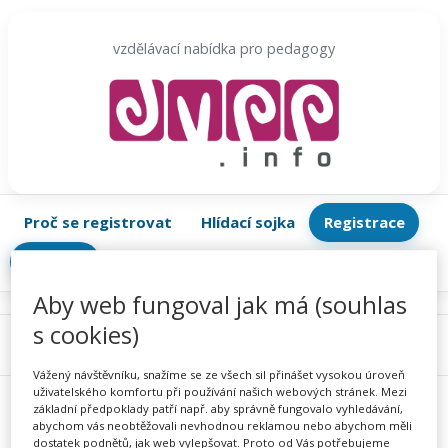
Přeskočit
na
vzdělávací nabídka pro pedagogy
obsah
Proč se registrovat
Hlídací sojka
Registrace
Přihlásit
Aby web fungoval jak má (souhlas
s cookies)
Menu
Vážený návštěvníku, snažíme se ze všech sil přinášet vysokou úroveň
uživatelského komfortu při používání našich webových stránek. Mezi
základní předpoklady patří např. aby správně fungovalo vyhledávání,
abychom vás neobtěžovali nevhodnou reklamou nebo abychom měli
dostatek podnětů, jak web vylepšovat. Proto od Vás potřebujeme