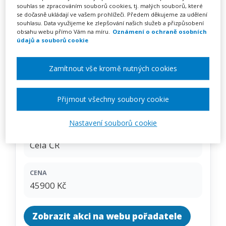
Formativní hodnocení v
souhlas se zpracováním souborů cookies, tj. malých souborů, které
se dočasně ukládají ve vašem prohlížeči. Předem děkujeme za udělení
praxi – kurz na klíč
souhlasu. Data využijeme ke zlepšování našich služeb a přizpůsobení
obsahu webu přímo Vám na míru.
Oznámení o ochraně osobních
údajů a souborů cookie
Pořádá
INFRA, s.r.o.
Zamítnout vše kromě nutných cookies
TERMÍN
Přijmout všechny soubory cookie
na klíč
Nastavení souborů cookie
MÍSTO
Celá ČR
CENA
45900 Kč
Zobrazit akci na webu pořadatele