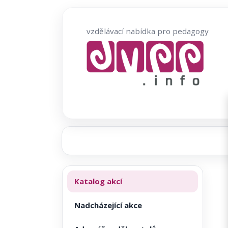
Přeskočit
na
vzdělávací nabídka pro pedagogy
obsah
Katalog akcí
Nadcházející akce