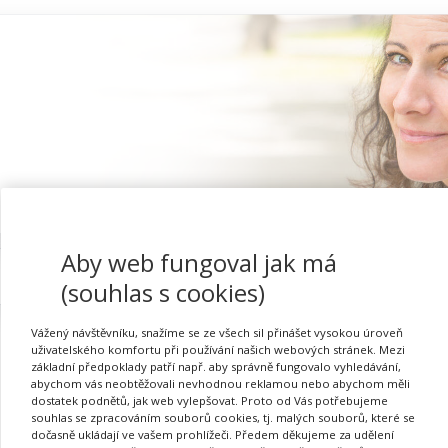
Aby web fungoval jak má
Proč se registrovat
(souhlas s cookies)
Vážený návštěvníku, snažíme se ze všech sil přinášet vysokou úroveň
uživatelského komfortu při používání našich webových stránek. Mezi
základní předpoklady patří např. aby správně fungovalo vyhledávání,
abychom vás neobtěžovali nevhodnou reklamou nebo abychom měli
Hodnotící pohovory v pr
dostatek podnětů, jak web vylepšovat. Proto od Vás potřebujeme
souhlas se zpracováním souborů cookies, tj. malých souborů, které se
dočasně ukládají ve vašem prohlížeči. Předem děkujeme za udělení