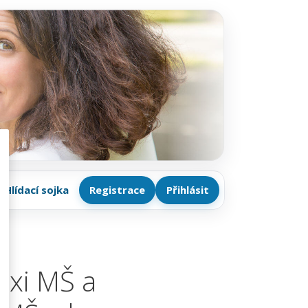
Hlídací sojka
Registrace
Přihlásit
axi MŠ a