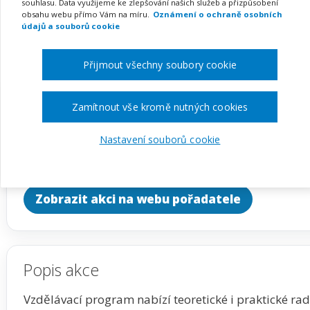
spojených subjektů ZŠ a
souhlasu. Data využijeme ke zlepšování našich služeb a přizpůsobení
obsahu webu přímo Vám na míru.
Oznámení o ochraně osobních
klíč
údajů a souborů cookie
Přijmout všechny soubory cookie
Pořádá
INFRA, s.r.o.
Zamítnout vše kromě nutných cookies
Nastavení souborů cookie
TERMÍN
MÍSTO
na klíč
Celá ČR
Zobrazit akci na webu pořadatele
Popis akce
Vzdělávací program nabízí teoretické i praktické ra